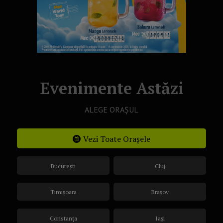
Evenimente Astăzi
ALEGE ORAȘUL
Vezi Toate Orașele
București
Cluj
Timișoara
Brașov
Constanța
Iași