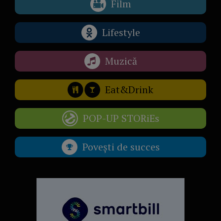
Film
Lifestyle
Muzică
Eat&Drink
POP-UP STORiEs
Povești de succes