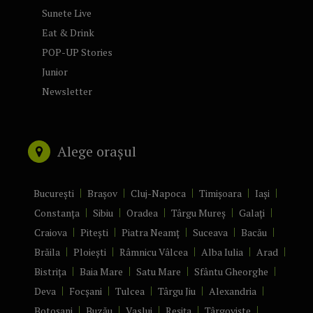
Sunete Live
Eat & Drink
POP-UP Stories
Junior
Newsletter
Alege orașul
București
Brașov
Cluj-Napoca
Timișoara
Iași
Constanța
Sibiu
Oradea
Târgu Mureș
Galați
Craiova
Pitești
Piatra Neamț
Suceava
Bacău
Brăila
Ploiești
Râmnicu Vâlcea
Alba Iulia
Arad
Bistrița
Baia Mare
Satu Mare
Sfântu Gheorghe
Deva
Focșani
Tulcea
Târgu Jiu
Alexandria
Botoșani
Buzău
Vaslui
Reșița
Târgoviște