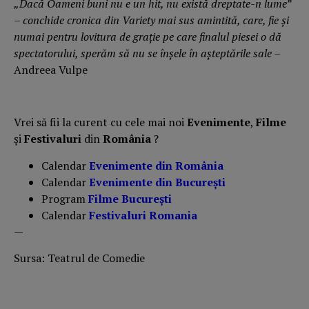
„Dacă Oameni buni nu e un hit, nu există dreptate-n lume”
– conchide cronica din Variety mai sus amintită, care, fie și
numai pentru lovitura de grație pe care finalul piesei o dă
spectatorului, sperăm să nu se înșele în așteptările sale
–
Andreea Vulpe
Vrei să fii la curent cu cele mai noi
Evenimente
,
Filme
și
Festivaluri
din
România
?
Calendar
Evenimente din România
Calendar
Evenimente din București
Program
Filme București
Calendar
Festivaluri Romania
—
Sursa: Teatrul de Comedie