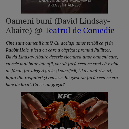
Oameni buni (David Lindsay-
Abaire) @
Teatrul de Comedie
Cine sunt oamenii buni? Cu același umor teribil ca și în
Rabbit Hole, piesa cu care a câștigat premiul Pullitzer,
David Lindsay Abaire descrie ciocnirea unor oameni care,
cu cele mai bune intenții, vor să facă ceea ce cred că e bine
de făcut, fac alegeri grele și sacrificii, își asumă riscuri,
luptă din răsputeri și reușesc. Reușesc să facă ceea ce era
bine de făcut. Cu ce-au greșit?