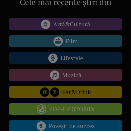
Cele mai recente știri din
Artă&Cultură
Film
Lifestyle
Muzică
Eat&Drink
POP-UP STORiEs
Povești de succes