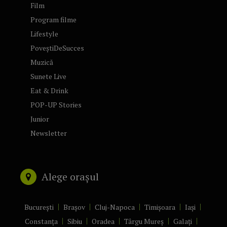
Film
Program filme
Lifestyle
PoveștiDeSucces
Muzică
Sunete Live
Eat & Drink
POP-UP Stories
Junior
Newsletter
Alege orașul
București
Brașov
Cluj-Napoca
Timișoara
Iași
Constanța
Sibiu
Oradea
Târgu Mureș
Galați