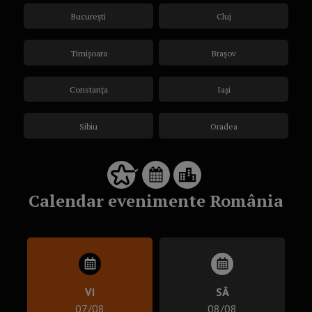
București
Cluj
Timișoara
Brașov
Constanța
Iași
Sibiu
Oradea
Calendar evenimente România
VI
SÂ
07/08
08/08