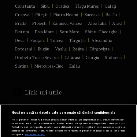
Constanța
Sibiu
Oradea
Târgu Mureș
Galați
Craiova
Pitești
Piatra Neamț
Suceava
Bacău
Brăila
Ploiești
Râmnicu Vâlcea
Alba Iulia
Arad
Bistrița
Baia Mare
Satu Mare
Sfântu Gheorghe
Deva
Focșani
Tulcea
Târgu Jiu
Alexandria
Botoșani
Buzău
Vaslui
Reșița
Târgoviște
Drobeta-Turnu Severin
Călărași
Giurgiu
Slobozia
Slatina
Miercurea-Ciuc
Zalău
Link-uri utile
Politică de confidențialitate
Nouă ne pasă ca datele tale personale să rămână confidențiale
Termeni și Condiții
Noi și partenerii noștri
731
stocăm și/sau accesăm informații pe dispozitivul dvs., precum identificatorii
cookie unici pentru prelucrarea datelor cu caracter personal. Puteți accepta sau gestiona preferințele dvs.
făcând clic mai jos, respectiv vă puteți opune utilizării unui interes legitim în orice moment pe pagina cu
Mediakit Zile si Nopti
politica de confidențialitate. Aceste alegeri vor fi raportate partenerilor noștri și nu vă vor afecta
navigarea.
Mai multe detalii