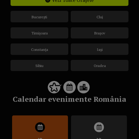
Vezi Toate Orașele
București
Cluj
Timișoara
Brașov
Constanța
Iași
Sibiu
Oradea
Calendar evenimente România