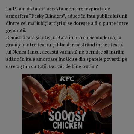
La 19 ani distanta, aceasta montare inspiratã de
atmosfera “Peaky Blinders”, aduce în fața publicului unii
dintre cei mai iubiți artiști și se dorește a fi o punte între
generații.
Demistificată și interpretată într-o cheie modernă, la
granița dintre teatru și film dar păstrând intact textul
lui Nenea Iancu, această variantă ne permite să intrăm
adânc în ițele amoroase încâlcite din spatele poveștii pe
care o știm cu toții. Dar cât de bine o știm?