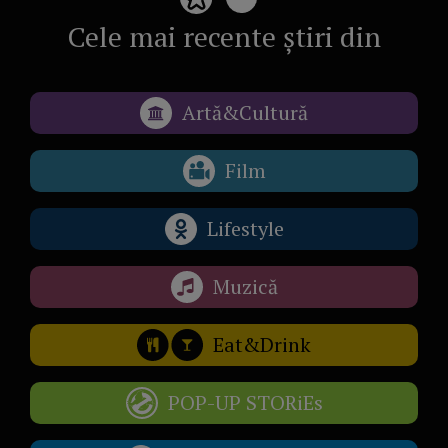
Cele mai recente știri din
Artă&Cultură
Film
Lifestyle
Muzică
Eat&Drink
POP-UP STORiEs