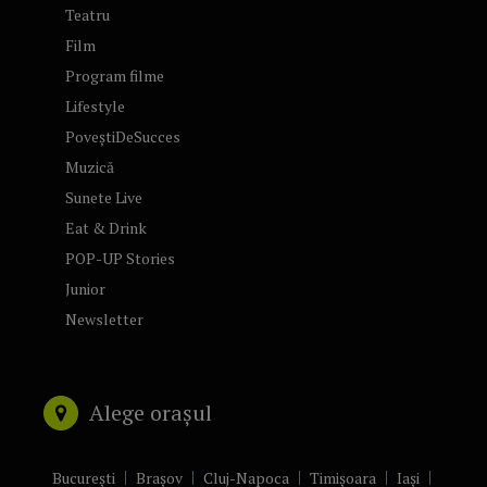
Teatru
Film
Program filme
Lifestyle
PoveștiDeSucces
Muzică
Sunete Live
Eat & Drink
POP-UP Stories
Junior
Newsletter
Alege orașul
București
Brașov
Cluj-Napoca
Timișoara
Iași