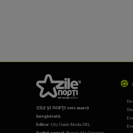
Ho
ZILE ȘI NOPȚI este marcă
Sh
înregistrată.
Ese
Editor
: City Guide Media SRL.
Ev
Sediul central
: Brașov, Str. Octavian