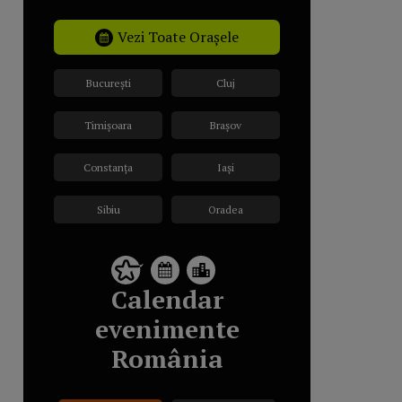
Vezi Toate Orașele
București
Cluj
Timișoara
Brașov
Constanța
Iași
Sibiu
Oradea
Calendar
evenimente
România