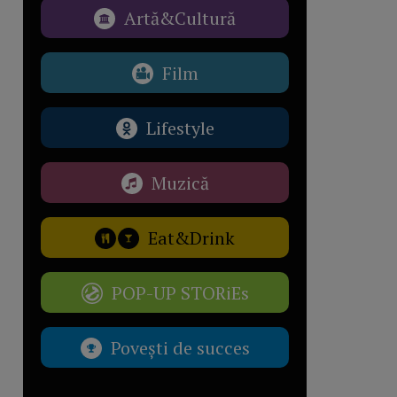
Artă&Cultură
Film
Lifestyle
Muzică
Eat&Drink
POP-UP STORiEs
Povești de succes