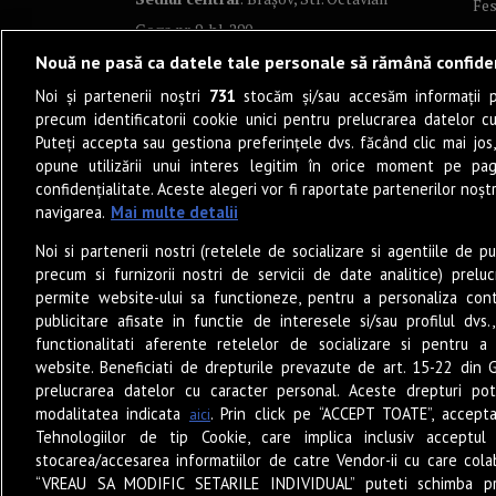
Fes
Goga nr. 9, bl. 290
Co
Nouă ne pasă ca datele tale personale să rămână confide
Art
Noi și partenerii noștri
731
stocăm și/sau accesăm informații pe
Tea
precum identificatorii cookie unici pentru prelucrarea datelor c
Fil
Puteți accepta sau gestiona preferințele dvs. făcând clic mai jos,
Pro
opune utilizării unui interes legitim în orice moment pe pag
confidențialitate. Aceste alegeri vor fi raportate partenerilor noștr
Lif
navigarea.
Mai multe detalii
Po
Noi si partenerii nostri (retelele de socializare si agentiile de p
Mu
precum si furnizorii nostri de servicii de date analitice) prel
Sun
permite website-ului sa functioneze, pentru a personaliza conti
Eat
publicitare afisate in functie de interesele si/sau profilul dvs
functionalitati aferente retelelor de socializare si pentru a 
PO
website. Beneficiati de drepturile prevazute de art. 15-22 din 
Jun
prelucrarea datelor cu caracter personal. Aceste drepturi pot
Ne
modalitatea indicata
. Prin click pe “ACCEPT TOATE”, accepta
aici
Tehnologiilor de tip Cookie, care implica inclusiv acceptul 
stocarea/accesarea informatiilor de catre Vendor-ii cu care cola
“VREAU SA MODIFIC SETARILE INDIVIDUAL” puteti schimba pr
© 2026 – Zile și Nopți. Toate drepturile rezervate.