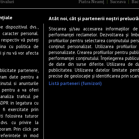
tivaluri
Piatra Neamț
Suceava
Bac
ncerte
Brăila
Ploiești
Râmnicu Vâ
nțiale
Atât noi, cât și partenerii noștri prelucr
ă & Cultură
Alba Iulia
Arad
Bistrița
 dispozitivul dvs.,
tru
Baia Mare
Satu Mare
Stocarea și/sau accesarea informațiilor de
u caracter personal.
performanței reclamelor. Dezvoltarea și îmbună
m
Sfântu Gheorghe
Deva
Fo
 respectiv vă puteți
profilurilor pentru selectarea conținutului pers
gram filme
Tulcea
Târgu Jiu
Alexandr
ina cu politica de
conținut personalizat. Utilizarea profilurilor
personalizate. Crearea profilurilor pentru publ
i și nu vă vor afecta
estyle
Botoșani
Buzău
Vaslui
R
performanței conținutului. Înțelegerea publiculu
veștiDeSucces
Târgoviște
de date din surse diferite. Utilizarea de d
publicitatea. Utilizarea datelor limitate pen
ublicitate partenere,
zică
Drobeta-Turnu Severin
Călăr
precise de geolocație și identificarea prin scana
ucram date pentru a
ete Live
Giurgiu
Slobozia
Slatina
Listă parteneri (furnizori)
nutul si anunturile
 & Drink
Miercurea-Ciuc
Zalău
., pentru a va oferi
analiza traficul pe
P-UP Stories
GDPR in legatura cu
ior
 fi exercitate prin
wsletter
ti folosirea tuturor
dvs. cu privire la
boram. Prin click pe
eferintele in mod