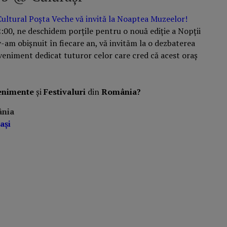
Cultural Poșta Veche vă invită la Noaptea Muzeelor!
2:00, ne deschidem porțile pentru o nouă ediție a Nopții
-am obișnuit în fiecare an, vă invităm la o dezbaterea
 eveniment dedicat tuturor celor care cred că acest oraș
enimente
și
Festivaluri
din
România?
ânia
ași