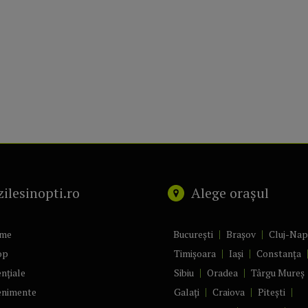
zilesinopti.ro
Alege orașul
me
București
Brașov
Cluj-Na
op
Timișoara
Iași
Constanța
nțiale
Sibiu
Oradea
Târgu Mureș
enimente
Galați
Craiova
Pitești