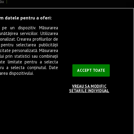
ău
lcea
ăm datele pentru a oferi:
 pe un dispozitiv. Măsurarea
tățirea serviciilor. Utilizarea
cșani
onalizat. Crearea profilurilor de
ia
 pentru selectarea publicității
icitate personalizată. Măsurarea
eșița
i prin statistici sau combinații
ate limitate pentru a selecta
tru a selecta conținutul. Date
ași
ACCEPT TOATE
rea dispozitivului.
VREAU SA MODIFIC
SETARILE INDIVIDUAL