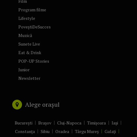
Film
Program filme
Lifestyle
PoveștiDeSucces
Muzică
Sunete Live
Eat & Drink
POP-UP Stories
Junior
Newsletter
Alege orașul
București
Brașov
Cluj-Napoca
Timișoara
Iași
Constanța
Sibiu
Oradea
Târgu Mureș
Galați