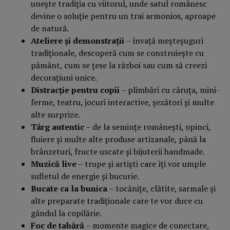
unește tradiția cu viitorul, unde satul românesc
devine o soluție pentru un trai armonios, aproape
de natură.
Ateliere și demonstrații
– învață meșteșuguri
tradiționale, descoperă cum se construiește cu
pământ, cum se țese la război sau cum să creezi
decorațiuni unice.
Distracție pentru copii
– plimbări cu căruța, mini-
ferme, teatru, jocuri interactive, șezători și multe
alte surprize.
Târg autentic
– de la semințe românești, opinci,
fluiere și multe alte produse artizanale, până la
brânzeturi, fructe uscate și bijuterii handmade.
Muzică live
– trupe și artiști care îți vor umple
sufletul de energie și bucurie.
Bucate ca la bunica
– tocănițe, clătite, sarmale și
alte preparate tradiționale care te vor duce cu
gândul la copilărie.
Foc de tabără
– momente magice de conectare,