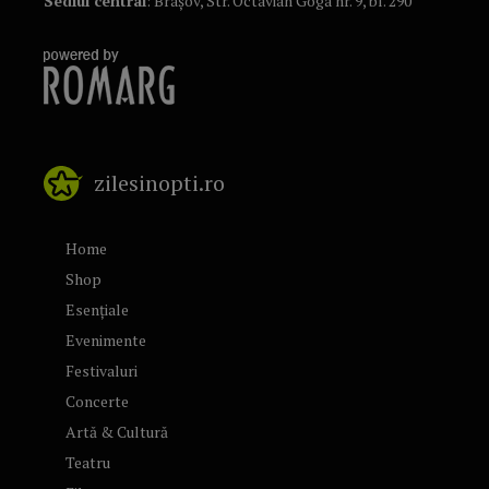
Sediul central
: Brașov, Str. Octavian Goga nr. 9, bl. 290
zilesinopti.ro
Home
Shop
Esențiale
Evenimente
Festivaluri
Concerte
Artă & Cultură
Teatru