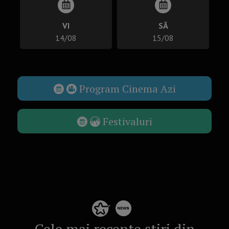
VI
SÂ
14/08
15/08
Program Cinema Azi
Festivaluri
Cele mai recente știri din