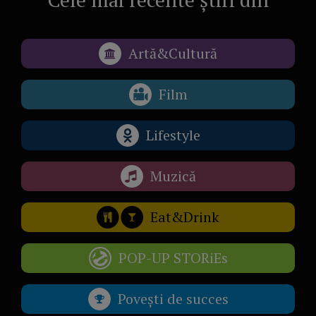
Artă&Cultură
Film
Lifestyle
Muzică
Eat&Drink
POP-UP STORiEs
Povești de succes