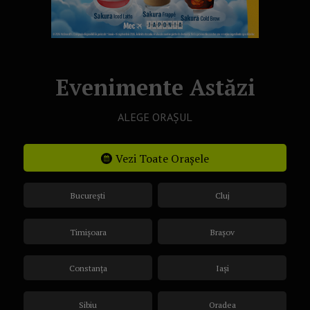
Evenimente Astăzi
ALEGE ORAȘUL
Vezi Toate Orașele
București
Cluj
Timișoara
Brașov
Constanța
Iași
Sibiu
Oradea