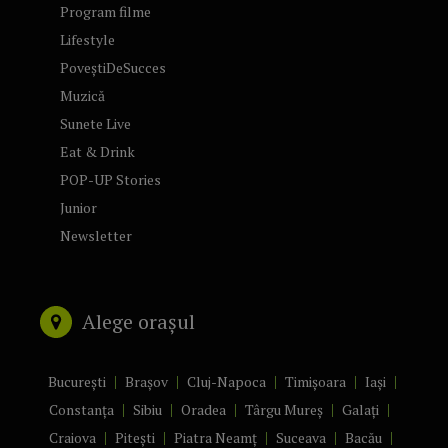
Program filme
Lifestyle
PoveștiDeSucces
Muzică
Sunete Live
Eat & Drink
POP-UP Stories
Junior
Newsletter
Alege orașul
București
Brașov
Cluj-Napoca
Timișoara
Iași
Constanța
Sibiu
Oradea
Târgu Mureș
Galați
Craiova
Pitești
Piatra Neamț
Suceava
Bacău