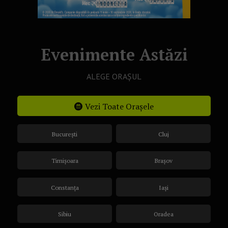
Evenimente Astăzi
ALEGE ORAȘUL
Vezi Toate Orașele
București
Cluj
Timișoara
Brașov
Constanța
Iași
Sibiu
Oradea