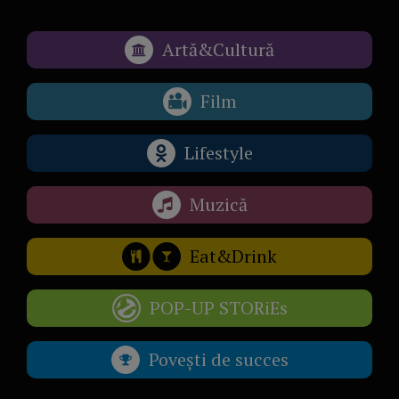
Artă&Cultură
Film
Lifestyle
Muzică
Eat&Drink
POP-UP STORiEs
Povești de succes