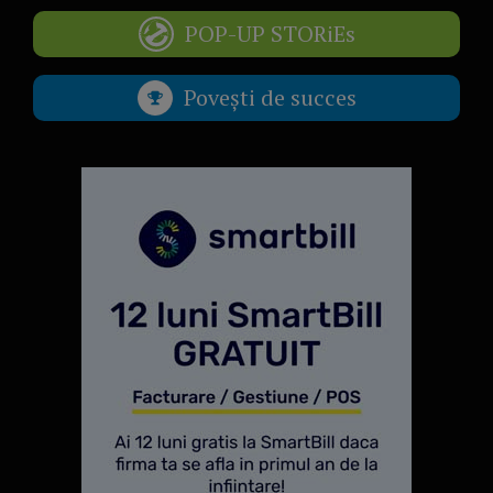
POP-UP STORiEs
Povești de succes