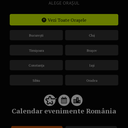
ALEGE ORAȘUL
Vezi Toate Orașele
București
Cluj
Timișoara
Brașov
Constanța
Iași
Sibiu
Oradea
Calendar evenimente România