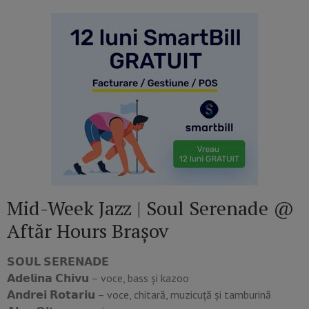
Mid-Week Jazz | Soul Serenade @
Aftăr Hours Brașov
𝗦𝗢𝗨𝗟 𝗦𝗘𝗥𝗘𝗡𝗔𝗗𝗘
𝗔𝗱𝗲𝗹𝗶𝗻𝗮 𝗖𝗵𝗶𝘃𝘂 – voce, bass și kazoo
𝗔𝗻𝗱𝗿𝗲𝗶 𝗥𝗼𝘁𝗮𝗿𝗶𝘂 – voce, chitară, muzicuță și tamburină