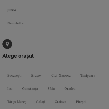
Junior
Newsletter
Alege orașul
București
Brașov
Cluj-Napoca
Timișoara
Iași
Constanța
Sibiu
Oradea
Târgu Mureș
Galați
Craiova
Pitești