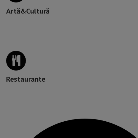
Artă&Cultură
Unde mâncăm bine în Brașov?
Restaurante
Muzică, băutură, mâncare & more