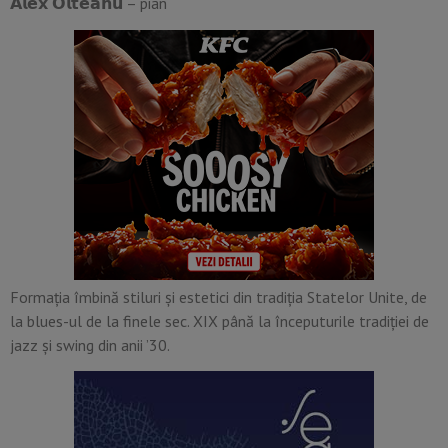
𝗔𝗹𝗲𝘅 𝗢𝗹𝘁𝗲𝗮𝗻𝘂 – pian
Formația îmbină stiluri și estetici din tradiția Statelor Unite, de
la blues-ul de la finele sec. XIX până la începuturile tradiției de
jazz și swing din anii ’30.