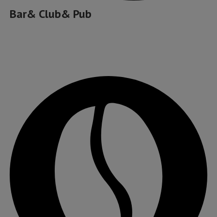
Bar& Club& Pub
Cafea bună, ceai și ceva dulce