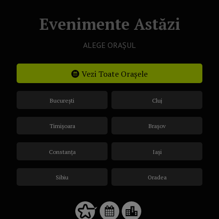
Evenimente Astăzi
ALEGE ORAȘUL
Vezi Toate Orașele
București
Cluj
Timișoara
Brașov
Constanța
Iași
Sibiu
Oradea