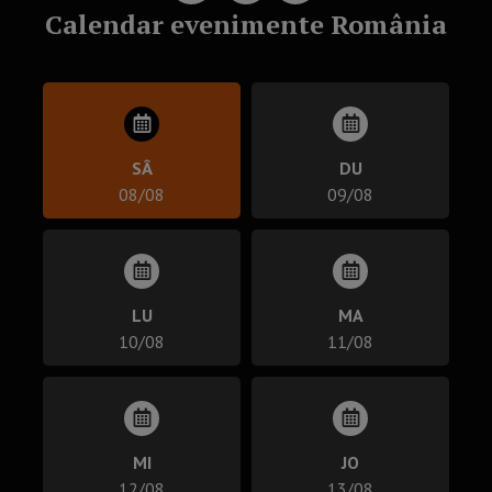
Calendar evenimente România
SÂ
DU
08/08
09/08
LU
MA
10/08
11/08
MI
JO
12/08
13/08