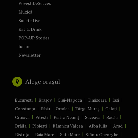
PoveștiDeSucces
Muzică
Sunete Live
Eat & Drink
POP-UP Stories
Junior
Newsletter
Alege orașul
București
Brașov
Cluj-Napoca
Timișoara
Iași
Constanța
Sibiu
Oradea
Târgu Mureș
Galați
Craiova
Pitești
Piatra Neamț
Suceava
Bacău
Brăila
Ploiești
Râmnicu Vâlcea
Alba Iulia
Arad
Bistrița
Baia Mare
Satu Mare
Sfântu Gheorghe