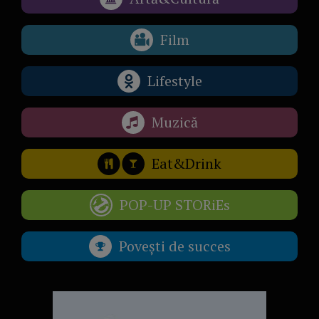
Film
Lifestyle
Muzică
Eat&Drink
POP-UP STORiEs
Povești de succes