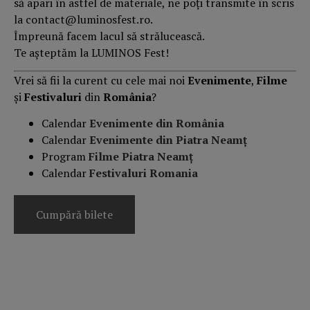
să apari în astfel de materiale, ne poți transmite în scris
la contact@luminosfest.ro.
Împreună facem lacul să strălucească.
Te așteptăm la LUMINOS Fest!
Vrei să fii la curent cu cele mai noi
Evenimente
,
Filme
și
Festivaluri
din
România
?
Calendar
Evenimente din România
Calendar
Evenimente din Piatra Neamț
Program
Filme Piatra Neamț
Calendar
Festivaluri Romania
Cumpără bilete