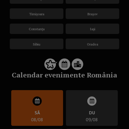
Timișoara
Brașov
Constanța
Iași
Sibiu
Oradea
Calendar evenimente România
SÂ
DU
08/08
09/08