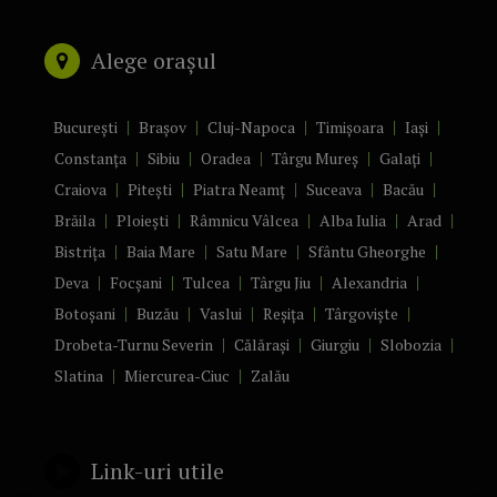
Alege orașul
București
Brașov
Cluj-Napoca
Timișoara
Iași
Constanța
Sibiu
Oradea
Târgu Mureș
Galați
Craiova
Pitești
Piatra Neamț
Suceava
Bacău
Brăila
Ploiești
Râmnicu Vâlcea
Alba Iulia
Arad
Bistrița
Baia Mare
Satu Mare
Sfântu Gheorghe
Deva
Focșani
Tulcea
Târgu Jiu
Alexandria
Botoșani
Buzău
Vaslui
Reșița
Târgoviște
Drobeta-Turnu Severin
Călărași
Giurgiu
Slobozia
Slatina
Miercurea-Ciuc
Zalău
Link-uri utile