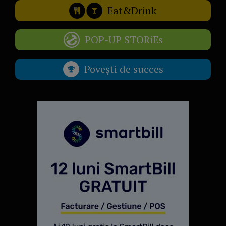
Eat&Drink
POP-UP STORiEs
Povești de succes