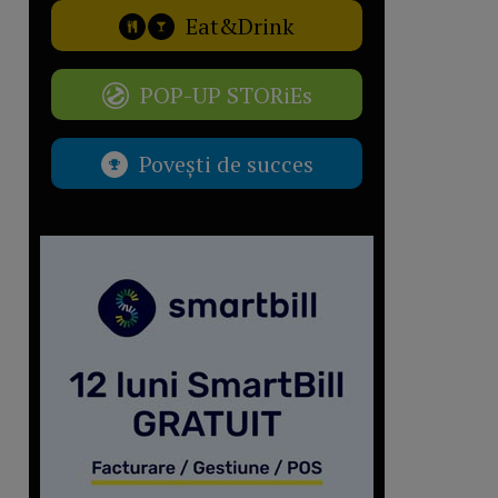
Eat&Drink
POP-UP STORiEs
Povești de succes