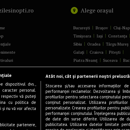
zilesinopti.ro
Alege orașul
me
București
Brașov
Cluj-Na
op
Timișoara
Iași
Constanța
nțiale
Sibiu
Oradea
Târgu Mureș
enimente
Galați
Craiova
Pitești
tivaluri
Piatra Neamț
Suceava
Bac
ncerte
Brăila
Ploiești
Râmnicu Vâ
nțiale
Atât noi, cât și partenerii noștri prelucr
ă & Cultură
Alba Iulia
Arad
Bistrița
 dispozitivul dvs.,
tru
Baia Mare
Satu Mare
Stocarea și/sau accesarea informațiilor de
u caracter personal.
performanței reclamelor. Dezvoltarea și îmbună
m
Sfântu Gheorghe
Deva
Fo
 respectiv vă puteți
profilurilor pentru selectarea conținutului pers
gram filme
Tulcea
Târgu Jiu
Alexandr
ina cu politica de
conținut personalizat. Utilizarea profilurilor
personalizate. Crearea profilurilor pentru publ
i și nu vă vor afecta
estyle
Botoșani
Buzău
Vaslui
R
performanței conținutului. Înțelegerea publiculu
veștiDeSucces
Târgoviște
de date din surse diferite. Utilizarea de d
publicitatea. Utilizarea datelor limitate pen
ublicitate partenere,
zică
Drobeta-Turnu Severin
Călăr
precise de geolocație și identificarea prin scana