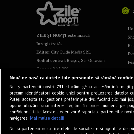
Ho
ZILE ȘI NOPȚI este marcă
Sh
înregistrată.
Ese
Editor
: City Guide Media SRL.
Ev
Sediul central
: Brașov, Str. Octavian
Fes
Goga nr. 9, bl. 290
Co
Nouă ne pasă ca datele tale personale să rămână confide
Art
Noi și partenerii noștri
731
stocăm și/sau accesăm informații pe
Tea
precum identificatorii cookie unici pentru prelucrarea datelor c
Fil
Puteți accepta sau gestiona preferințele dvs. făcând clic mai jos,
Pro
opune utilizării unui interes legitim în orice moment pe pag
confidențialitate. Aceste alegeri vor fi raportate partenerilor noștr
Lif
navigarea.
Mai multe detalii
Po
Noi si partenerii nostri (retelele de socializare si agentiile de p
Mu