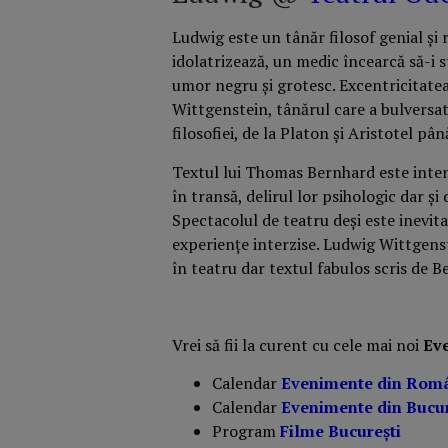
Ludwig este un tânăr filosof genial și r
idolatrizează, un medic încearcă să-i s
umor negru și grotesc. Excentricitatea
Wittgenstein, tânărul care a bulversat
filosofiei, de la Platon și Aristotel p
Textul lui Thomas Bernhard este intens
în transă, delirul lor psihologic dar ș
Spectacolul de teatru deși este inevit
experiențe interzise. Ludwig Wittgenste
în teatru dar textul fabulos scris de 
Vrei să fii la curent cu cele mai noi
Ev
Calendar
Evenimente din Rom
Calendar
Evenimente din Bucur
Program
Filme București