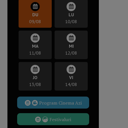
DU
LU
09/08
10/08
MA
MI
11/08
12/08
JO
VI
13/08
14/08
Program Cinema Azi
Festivaluri