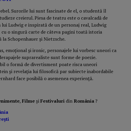
ebel. Surorile lui sunt fascinate de el, o studentă îl
tudieze creierul. Piesa de teatru este o cavalcadă de
 lui Ludwig e inspirată de un personaj real, Ludwig
 cu o singură carte de câteva pagini toată istoria
ână la Schopenhauer și Nietzsche.
, emoțional și ironic, personajele lui vorbesc uneori ca
i derapajele suprarealiste sunt forme de poezie.
abil o formă de divertisment poate risca uneori
in și revelația lui filosofică par subiecte inabordabile
Bernhard face posibilă o asemenea experiență.
enimente
,
Filme
și
Festivaluri
din
România
?
ânia
ești