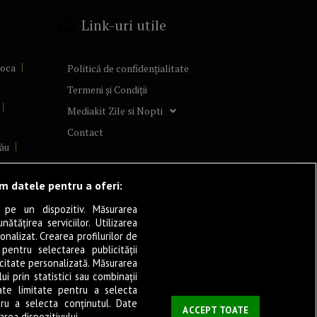
Link-uri utile
poca
Politică de confidențialitate
Termeni și Condiții
Mediakit Zile si Nopti
Contact
ău
lcea
ăm datele pentru a oferi:
 pe un dispozitiv. Măsurarea
tățirea serviciilor. Utilizarea
cșani
onalizat. Crearea profilurilor de
ia
 pentru selectarea publicității
icitate personalizată. Măsurarea
eșița
i prin statistici sau combinații
ate limitate pentru a selecta
tru a selecta conținutul. Date
ași
ACCEPT TOATE
rea dispozitivului.