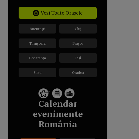
Vezi Toate Orașele
București
Cluj
Timișoara
Brașov
Constanța
Iași
Sibiu
Oradea
Calendar
evenimente
România