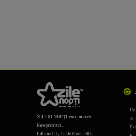
Ho
ZILE ȘI NOPȚI este marcă
Sh
înregistrată.
Ese
Editor
: City Guide Media SRL.
Ev