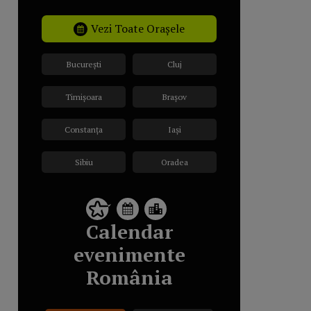
Vezi Toate Orașele
București
Cluj
Timișoara
Brașov
Constanța
Iași
Sibiu
Oradea
Calendar
evenimente
România