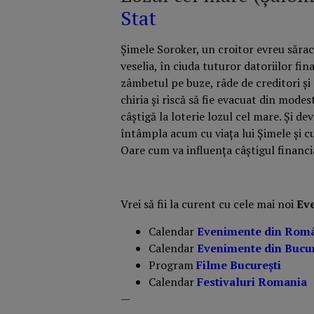
Stat
Șimele Soroker, un croitor evreu sărac
veselia, în ciuda tuturor datoriilor fi
zâmbetul pe buze, râde de creditori și c
chiria și riscă să fie evacuat din modes
câștigă la loterie lozul cel mare. Și de
întâmpla acum cu viața lui Șimele și cu
Oare cum va influența câștigul finan
Vrei să fii la curent cu cele mai noi
Ev
Calendar
Evenimente din Rom
Calendar
Evenimente din Bucur
Program
Filme București
Calendar
Festivaluri Romania
—