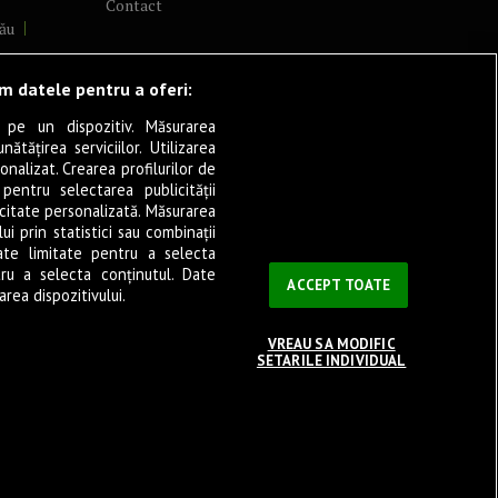
Contact
ău
lcea
ăm datele pentru a oferi:
 pe un dispozitiv. Măsurarea
tățirea serviciilor. Utilizarea
cșani
onalizat. Crearea profilurilor de
ia
 pentru selectarea publicității
icitate personalizată. Măsurarea
eșița
i prin statistici sau combinații
ate limitate pentru a selecta
tru a selecta conținutul. Date
ași
ACCEPT TOATE
rea dispozitivului.
VREAU SA MODIFIC
SETARILE INDIVIDUAL