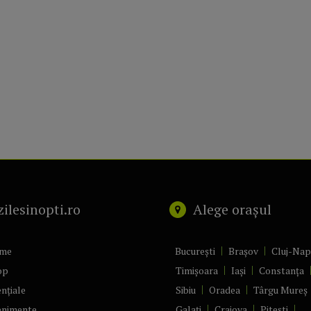
zilesinopti.ro
Alege orașul
me
București
Brașov
Cluj-Na
op
Timișoara
Iași
Constanța
nțiale
Sibiu
Oradea
Târgu Mureș
enimente
Galați
Craiova
Pitești