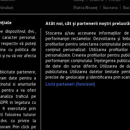
tivaluri
Piatra Neamț
Suceava
Bac
ncerte
Brăila
Ploiești
Râmnicu Vâ
nțiale
Atât noi, cât și partenerii noștri prelucr
ă & Cultură
Alba Iulia
Arad
Bistrița
 dispozitivul dvs.,
tru
Baia Mare
Satu Mare
Stocarea și/sau accesarea informațiilor de
u caracter personal.
performanței reclamelor. Dezvoltarea și îmbună
m
Sfântu Gheorghe
Deva
Fo
 respectiv vă puteți
profilurilor pentru selectarea conținutului pers
gram filme
Tulcea
Târgu Jiu
Alexandr
ina cu politica de
conținut personalizat. Utilizarea profilurilor
personalizate. Crearea profilurilor pentru publ
i și nu vă vor afecta
estyle
Botoșani
Buzău
Vaslui
R
performanței conținutului. Înțelegerea publiculu
veștiDeSucces
Târgoviște
de date din surse diferite. Utilizarea de d
publicitatea. Utilizarea datelor limitate pen
ublicitate partenere,
zică
Drobeta-Turnu Severin
Călăr
precise de geolocație și identificarea prin scana
ucram date pentru a
ete Live
Giurgiu
Slobozia
Slatina
Listă parteneri (furnizori)
nutul si anunturile
 & Drink
Miercurea-Ciuc
Zalău
., pentru a va oferi
analiza traficul pe
P-UP Stories
GDPR in legatura cu
ior
 fi exercitate prin
wsletter
ti folosirea tuturor
dvs. cu privire la
boram. Prin click pe