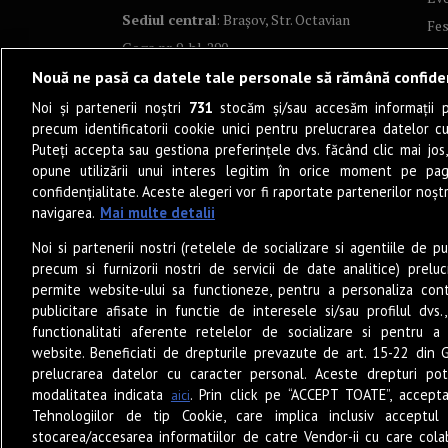
Sediul central
: Brașov, Str. Octavian
Fes
Goga nr. 9, bl. 290
Co
Nouă ne pasă ca datele tale personale să rămână confide
Art
Noi și partenerii noștri
731
stocăm și/sau accesăm informații pe
Tea
precum identificatorii cookie unici pentru prelucrarea datelor c
Fil
Puteți accepta sau gestiona preferințele dvs. făcând clic mai jos,
Pro
opune utilizării unui interes legitim în orice moment pe pag
confidențialitate. Aceste alegeri vor fi raportate partenerilor noștr
Lif
navigarea.
Mai multe detalii
Po
Noi si partenerii nostri (retelele de socializare si agentiile de p
Mu
precum si furnizorii nostri de servicii de date analitice) prel
Sun
permite website-ului sa functioneze, pentru a personaliza conti
Eat
publicitare afisate in functie de interesele si/sau profilul dvs
functionalitati aferente retelelor de socializare si pentru a 
PO
website. Beneficiati de drepturile prevazute de art. 15-22 din 
Jun
prelucrarea datelor cu caracter personal. Aceste drepturi pot
Ne
modalitatea indicata
. Prin click pe “ACCEPT TOATE”, accepta
aici
Tehnologiilor de tip Cookie, care implica inclusiv acceptul 
stocarea/accesarea informatiilor de catre Vendor-ii cu care cola