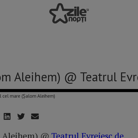
om Aleihem) @ Teatrul Evr
om Aleihem) @
Teatrul Evreiesc de