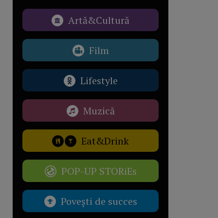
Artă&Cultură
Film
Lifestyle
Muzică
Eat&Drink
POP-UP STORiEs
Povești de succes