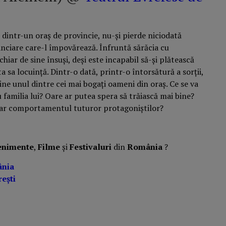
 dintr-un oraș de provincie, nu-și pierde niciodată
nanciare care-l împovărează. Înfruntă sărăcia cu
hiar de sine însuși, deși este incapabil să-și plătească
ta sa locuință. Dintr-o dată, printr-o întorsătură a sorții,
vine unul dintre cei mai bogați oameni din oraș. Ce se va
 familia lui? Oare ar putea spera să trăiască mai bine?
ciar comportamentul tuturor protagoniștilor?
enimente
,
Filme
și
Festivaluri
din
România
?
ânia
ești