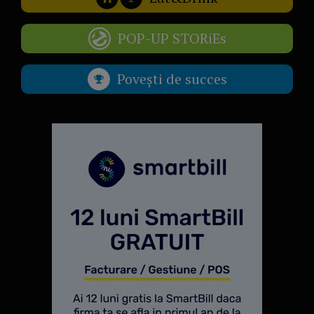
POP-UP STORiEs
Povești de succes