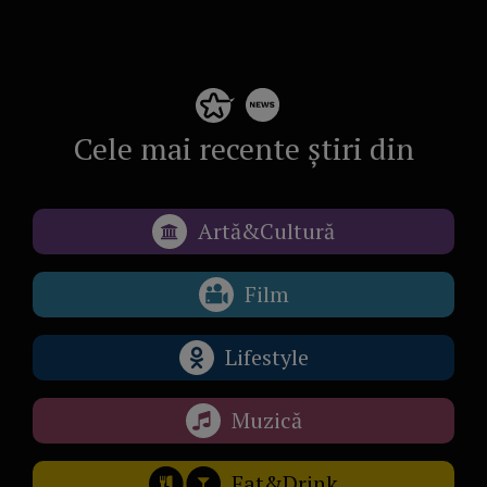
Cele mai recente știri din
Artă&Cultură
Film
Lifestyle
Muzică
Eat&Drink