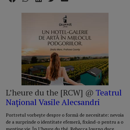
L’heure du the [RCW] @
Teatrul
Național Vasile Alecsandri
Portretul vorbește despre o formă de necesitate: nevoia
de a surprinde o identitate efemeră, fixând-o pentru a o
menține vie. În L’heure du thé, Rebecca Journo duce