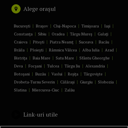
Alege orașul
București
Brașov
Cluj-Napoca
Timișoara
Iași
Constanța
Sibiu
Oradea
Târgu Mureș
Galați
Craiova
Pitești
Piatra Neamț
Suceava
Bacău
Brăila
Ploiești
Râmnicu Vâlcea
Alba Iulia
Arad
Bistrița
Baia Mare
Satu Mare
Sfântu Gheorghe
Deva
Focșani
Tulcea
Târgu Jiu
Alexandria
Botoșani
Buzău
Vaslui
Reșița
Târgoviște
Drobeta-Turnu Severin
Călărași
Giurgiu
Slobozia
Slatina
Miercurea-Ciuc
Zalău
Link-uri utile