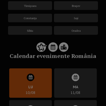
Timișoara
Brașov
Constanța
Iași
Sibiu
Oradea
Calendar evenimente România
LU
MA
10/08
11/08