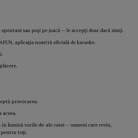
 spontani sau puși pe joacă — le accepți doar dacă simți.
AFUN, aplicația noastră oficială de karaoke.
i.
plăcere.
cceptă provocarea.
a aceea.
 în lumină vocile de-ale casei — oameni care revin,
 pentru toți.