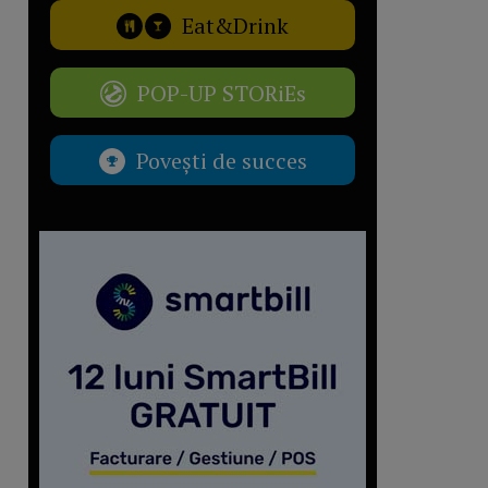
Eat&Drink
POP-UP STORiEs
Povești de succes