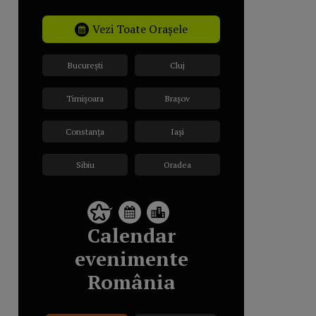
Vezi Toate Orașele
București
Cluj
Timișoara
Brașov
Constanța
Iași
Sibiu
Oradea
Calendar
evenimente
România