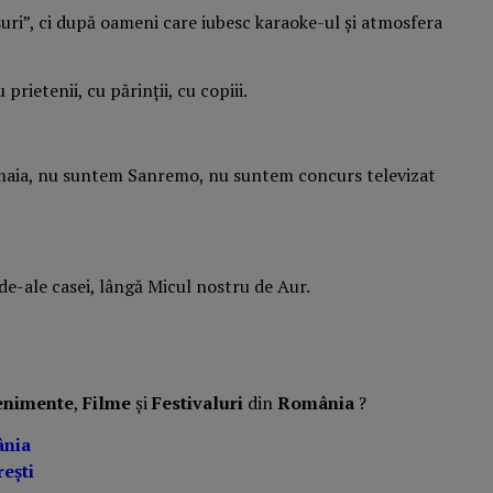
ri”, ci după oameni care iubesc karaoke-ul și atmosfera
rietenii, cu părinții, cu copiii.
Mamaia, nu suntem Sanremo, nu suntem concurs televizat
de-ale casei, lângă Micul nostru de Aur.
enimente
,
Filme
și
Festivaluri
din
România
?
ânia
ești