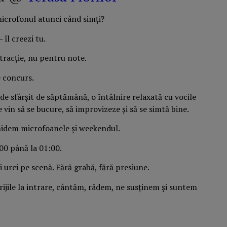
i microfonul atunci când simți?
îl creezi tu.
istracție, nu pentru note.
e concurs.
de sfârșit de săptămână, o întâlnire relaxată cu vocile
e vin să se bucure, să improvizeze și să se simtă bine.
schidem microfoanele și weekendul.
:00 până la 01:00.
și urci pe scenă. Fără grabă, fără presiune.
ijile la intrare, cântăm, râdem, ne susținem și suntem