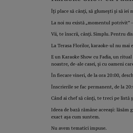
Îți place să cânți, să glumești și să ie
La noi nu există „momentul potrivit” — 
Vii, te înscrii, cânți. Simplu. Pentru d
La Terasa Florilor, karaoke-ul nu mai 
E un Karaoke Show cu Fadia, un ritual 
noastre, de-ale casei, și cu oameni car
În fiecare vineri, de la ora 20:00, de
Înscrierile se fac permanent, de la 20
Când ai chef să cânți, te treci pe listă 
Ideea de bază rămâne aceeași: lăsăm gr
exact așa cum suntem.
Nu avem tematici impuse.