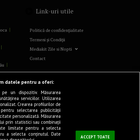
Link-uri utile
poca
Politică de confidențialitate
Termeni și Condiții
Mediakit Zile si Nopti
Contact
ău
lcea
ăm datele pentru a oferi:
 pe un dispozitiv. Măsurarea
tățirea serviciilor. Utilizarea
cșani
onalizat. Crearea profilurilor de
ia
 pentru selectarea publicității
icitate personalizată. Măsurarea
eșița
i prin statistici sau combinații
ate limitate pentru a selecta
tru a selecta conținutul. Date
ași
ACCEPT TOATE
rea dispozitivului.