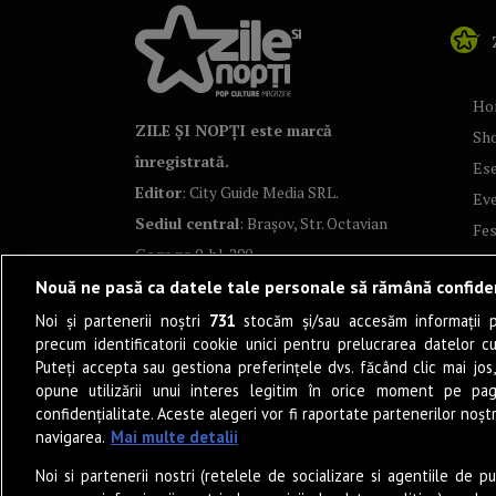
Ho
ZILE ȘI NOPȚI este marcă
Sh
înregistrată.
Ese
Editor
: City Guide Media SRL.
Ev
Sediul central
: Brașov, Str. Octavian
Fes
Goga nr. 9, bl. 290
Co
Nouă ne pasă ca datele tale personale să rămână confide
Art
Noi și partenerii noștri
731
stocăm și/sau accesăm informații pe
Tea
precum identificatorii cookie unici pentru prelucrarea datelor c
Fil
Puteți accepta sau gestiona preferințele dvs. făcând clic mai jos,
Pro
opune utilizării unui interes legitim în orice moment pe pag
confidențialitate. Aceste alegeri vor fi raportate partenerilor noștr
Lif
navigarea.
Mai multe detalii
Po
Noi si partenerii nostri (retelele de socializare si agentiile de p
Mu