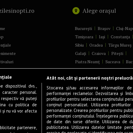
zilesinopti.ro
Alege orașul
me
București
Brașov
Cluj-Na
op
Timișoara
Iași
Constanța
nțiale
Sibiu
Oradea
Târgu Mureș
enimente
Galați
Craiova
Pitești
tivaluri
Piatra Neamț
Suceava
Bac
ncerte
Brăila
Ploiești
Râmnicu Vâ
nțiale
Atât noi, cât și partenerii noștri prelucr
ă & Cultură
Alba Iulia
Arad
Bistrița
 dispozitivul dvs.,
tru
Baia Mare
Satu Mare
Stocarea și/sau accesarea informațiilor de
u caracter personal.
performanței reclamelor. Dezvoltarea și îmbună
m
Sfântu Gheorghe
Deva
Fo
 respectiv vă puteți
profilurilor pentru selectarea conținutului pers
gram filme
Tulcea
Târgu Jiu
Alexandr
ina cu politica de
conținut personalizat. Utilizarea profilurilor
personalizate. Crearea profilurilor pentru publ
i și nu vă vor afecta
estyle
Botoșani
Buzău
Vaslui
R
performanței conținutului. Înțelegerea publiculu
veștiDeSucces
Târgoviște
de date din surse diferite. Utilizarea de d
publicitatea. Utilizarea datelor limitate pen
ublicitate partenere,
zică
Drobeta-Turnu Severin
Călăr
precise de geolocație și identificarea prin scana