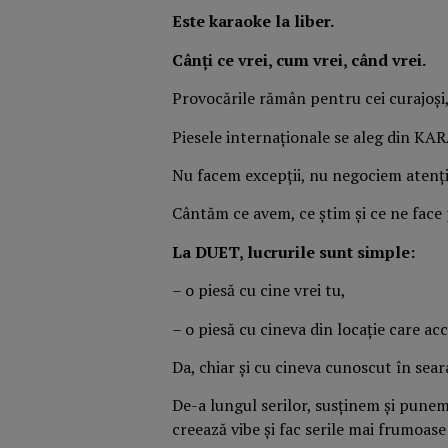
Este karaoke la liber.
Cânți ce vrei, cum vrei, când vrei.
Provocările rămân pentru cei curajoși,
Piesele internaționale se aleg din KAR
Nu facem excepții, nu negociem atenți
Cântăm ce avem, ce știm și ce ne face 
La DUET, lucrurile sunt simple:
– o piesă cu cine vrei tu,
– o piesă cu cineva din locație care a
Da, chiar și cu cineva cunoscut în sear
De-a lungul serilor, susținem și punem
creează vibe și fac serile mai frumoase