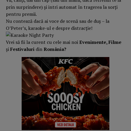
Vii, cânți, dai din cap (sau din mâini, dacă refrenul te ia
prin surprindere) și intri automat în tragerea la sorți
pentru premii.
Nu contează dacă ai voce de scenă sau de duș – la
O’Peter’s, karaoke-ul e despre distracție!
Vrei să fii la curent cu cele mai noi
Evenimente, Filme
și
Festivaluri
din
România?