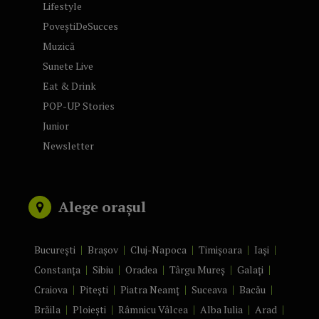
Lifestyle
PoveștiDeSucces
Muzică
Sunete Live
Eat & Drink
POP-UP Stories
Junior
Newsletter
Alege orașul
București
Brașov
Cluj-Napoca
Timișoara
Iași
Constanța
Sibiu
Oradea
Târgu Mureș
Galați
Craiova
Pitești
Piatra Neamț
Suceava
Bacău
Brăila
Ploiești
Râmnicu Vâlcea
Alba Iulia
Arad