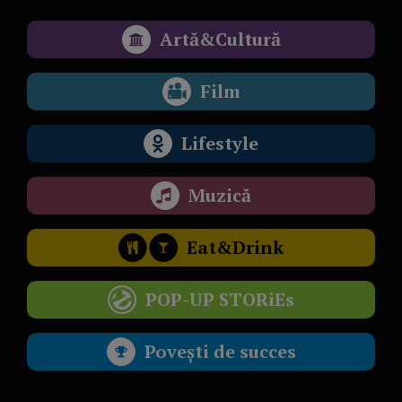
Artă&Cultură
Film
Lifestyle
Muzică
Eat&Drink
POP-UP STORiEs
Povești de succes