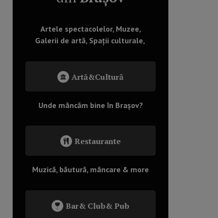
Artele spectacolelor, Muzee,
Galerii de artă, Spații culturale,
Artă&Cultură
Unde mâncăm bine în Brașov?
Restaurante
Muzică, băutură, mâncare & more
Bar& Club& Pub