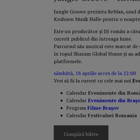
Jungle Groove prezinta ReMan, unul di
Kruhnen Musik Halle pentru o noapte 
Este un producător și DJ român a cărui 
cucerit publicul din întreaga lume.
Parcursul său muzical este marcat de s
în topul Shazam Global House și au ad
platformele.
sâmbătă, 18 aprilie acces de la 22:00
Vrei să fii la curent cu cele mai noi
Ev
Calendar
Evenimente din Rom
Calendar
Evenimente din Braş
Program
Filme Brașov
Calendar
Festivaluri Romania
Cumpără bilete