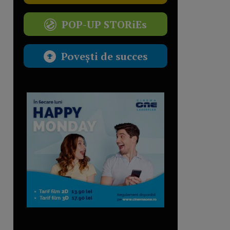
POP-UP STORiEs
Povești de succes