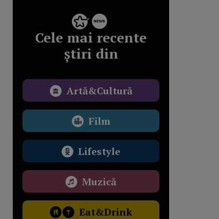
Cele mai recente
știri din
Artă&Cultură
Film
Lifestyle
Muzică
Eat&Drink