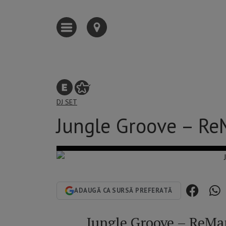
DJ SET
Jungle Groove – R
ADAUGĂ CA SURSĂ PREFERATĂ
Jungle Groove – ReM