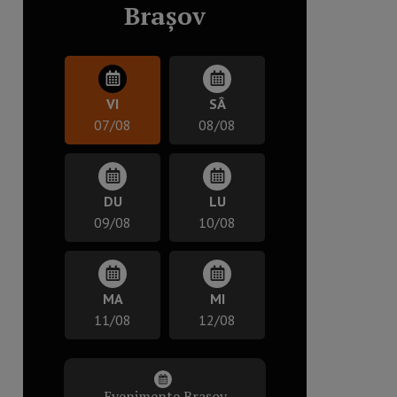
Brașov
VI
SÂ
07/08
08/08
DU
LU
09/08
10/08
MA
MI
11/08
12/08
Evenimente Brașov