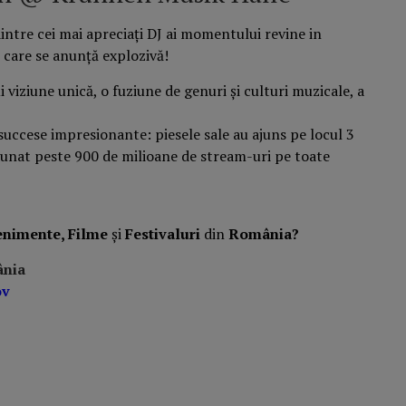
ntre cei mai apreciați DJ ai momentului revine in
care se anunță explozivă!
viziune unică, o fuziune de genuri și culturi muzicale, a
uccese impresionante: piesele sale au ajuns pe locul 3
unat peste 900 de milioane de stream-uri pe toate
enimente, Filme
și
Festivaluri
din
România?
ânia
ov