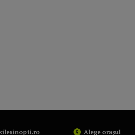
zilesinopti.ro
Alege orașul