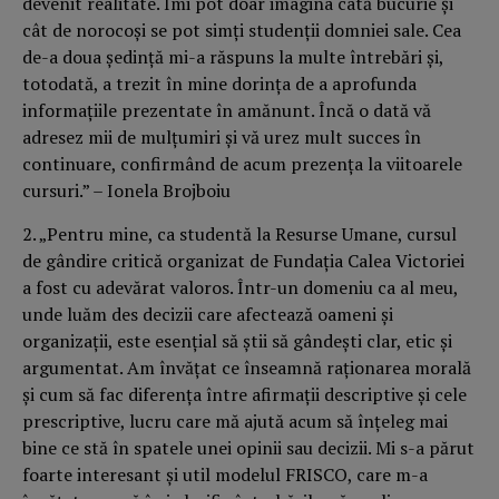
devenit realitate. Îmi pot doar imagina câtă bucurie şi
cât de norocoşi se pot simţi studenţii domniei sale. Cea
de-a doua şedinţă mi-a răspuns la multe întrebări şi,
totodată, a trezit în mine dorinţa de a aprofunda
informaţiile prezentate în amănunt. Încă o dată vă
adresez mii de mulţumiri şi vă urez mult succes în
continuare, confirmând de acum prezenţa la viitoarele
cursuri.” – Ionela Brojboiu
2. „Pentru mine, ca studentă la Resurse Umane, cursul
de gândire critică organizat de Fundaţia Calea Victoriei
a fost cu adevărat valoros. Într-un domeniu ca al meu,
unde luăm des decizii care afectează oameni şi
organizaţii, este esenţial să ştii să gândeşti clar, etic şi
argumentat. Am învăţat ce înseamnă raţionarea morală
şi cum să fac diferenţa între afirmaţii descriptive şi cele
prescriptive, lucru care mă ajută acum să înţeleg mai
bine ce stă în spatele unei opinii sau decizii. Mi s-a părut
foarte interesant şi util modelul FRISCO, care m-a