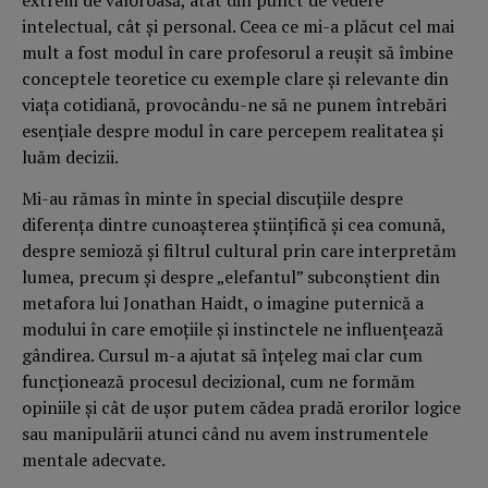
intelectual, cât şi personal. Ceea ce mi-a plăcut cel mai
mult a fost modul în care profesorul a reuşit să îmbine
conceptele teoretice cu exemple clare şi relevante din
viaţa cotidiană, provocându-ne să ne punem întrebări
esenţiale despre modul în care percepem realitatea şi
luăm decizii.
Mi-au rămas în minte în special discuţiile despre
diferenţa dintre cunoaşterea ştiinţifică şi cea comună,
despre semioză şi filtrul cultural prin care interpretăm
lumea, precum şi despre „elefantul” subconştient din
metafora lui Jonathan Haidt, o imagine puternică a
modului în care emoţiile şi instinctele ne influenţează
gândirea. Cursul m-a ajutat să înţeleg mai clar cum
funcţionează procesul decizional, cum ne formăm
opiniile şi cât de uşor putem cădea pradă erorilor logice
sau manipulării atunci când nu avem instrumentele
mentale adecvate.