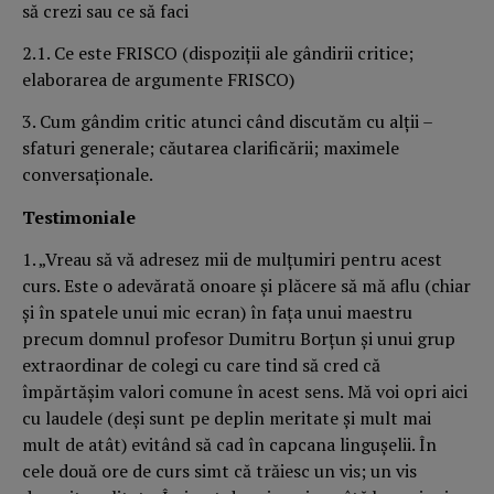
să crezi sau ce să faci
2.1. Ce este FRISCO (dispoziţii ale gândirii critice;
elaborarea de argumente FRISCO)
3. Cum gândim critic atunci când discutăm cu alţii –
sfaturi generale; căutarea clarificării; maximele
conversaţionale.
Testimoniale
1. „Vreau să vă adresez mii de mulţumiri pentru acest
curs. Este o adevărată onoare şi plăcere să mă aflu (chiar
şi în spatele unui mic ecran) în faţa unui maestru
precum domnul profesor Dumitru Borţun şi unui grup
extraordinar de colegi cu care tind să cred că
împărtăşim valori comune în acest sens. Mă voi opri aici
cu laudele (deşi sunt pe deplin meritate şi mult mai
mult de atât) evitând să cad în capcana linguşelii. În
cele două ore de curs simt că trăiesc un vis; un vis