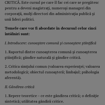
CRITICĂ. Este cursul pe care îl fac cei care se pregătesc
pentru a deveni magistraţi, numeroşi manageri din
corporaţii, mulţi directori din administraţia publică şi
unii lideri politici.
Temele care vor fi abordate în decursul celor cinci
întâlniri sunt:
I. Introducere: cunoaştere comună şi cunoaştere ştiinţifică
1. Raportul dintre cunoaşterea comună şi cunoaşterea
ştiinţifică; gândire naturală şi gândire critică.
2. Critica simţului comun (valoarea experienţei; valoarea
metodologică; obiectul cunoaşterii; limbajul; psihologia
aferentă).
II. Gândirea critică
1. Repere teoretice – ce este gândirea critică; o definiţie
sintetică; utilitatea gândirii critice.