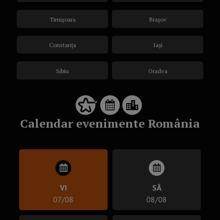
Timișoara
Brașov
Constanța
Iași
Sibiu
Oradea
Calendar evenimente România
VI
SÂ
07/08
08/08