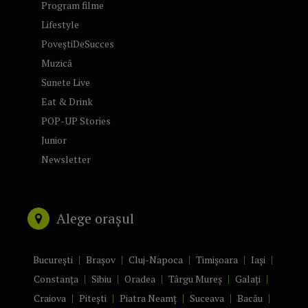
Program filme
Lifestyle
PoveștiDeSucces
Muzică
Sunete Live
Eat & Drink
POP-UP Stories
Junior
Newsletter
Alege orașul
București
Brașov
Cluj-Napoca
Timișoara
Iași
Constanța
Sibiu
Oradea
Târgu Mureș
Galați
Craiova
Pitești
Piatra Neamț
Suceava
Bacău