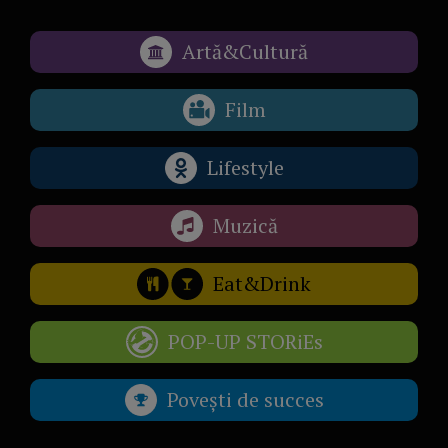
Artă&Cultură
Film
Lifestyle
Muzică
Eat&Drink
POP-UP STORiEs
Povești de succes