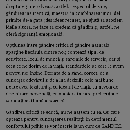
dreptate şi ne salvează, astfel, respectul de sine;
gândirea inautentică, maestră în combinarea unor idei
primite de-a gata (des idees recues), ne ajută să asociem
ideile altora, ne face să credem că gândim şi, astfel, ne
oferă siguranţă emoţională.
Opţiunea între gândire critică şi gândire naturală
aparţine fiecăruia dintre noi; contează tipul de
activitate, locul de muncă şi sarcinile de serviciu, dar şi
ceea ce ne dorim de la viaţă, standardele pe care le avem
pentru noi înşine. Dorinţa de a gândi corect, de a
cunoaşte adevărul şi de a lua deciziile cele mai bune
poate avea legătură şi cu idealul de viaţă, cu nevoia de
dezvoltare personală, cu maniera în care proiectăm o
variantă mai bună a noastră.
Gândirea critică se educă, nu ne naştem cu ea. Cei care
optează pentru cunoaşterea realităţii în detrimentul
confortului psihic se vor înscrie la un curs de GÂNDIRE