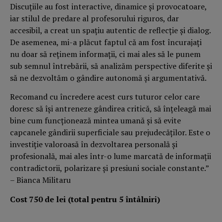
Discuţiile au fost interactive, dinamice şi provocatoare,
iar stilul de predare al profesorului riguros, dar
accesibil, a creat un spaţiu autentic de reflecţie şi dialog.
De asemenea, mi-a plăcut faptul că am fost încurajaţi
nu doar să reţinem informaţii, ci mai ales să le punem
sub semnul întrebării, să analizăm perspective diferite şi
să ne dezvoltăm o gândire autonomă şi argumentativă.
Recomand cu încredere acest curs tuturor celor care
doresc să îşi antreneze gândirea critică, să înţeleagă mai
bine cum funcţionează mintea umană şi să evite
capcanele gândirii superficiale sau prejudecăţilor. Este o
investiţie valoroasă în dezvoltarea personală şi
profesională, mai ales într-o lume marcată de informaţii
contradictorii, polarizare şi presiuni sociale constante.”
– Bianca Militaru
Cost 750 de lei (total pentru 5 întâlniri)