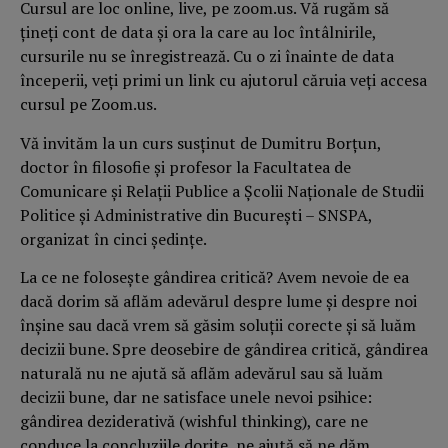
Cursul are loc online, live, pe zoom.us. Vă rugăm să
ţineţi cont de data şi ora la care au loc întâlnirile,
cursurile nu se înregistrează. Cu o zi înainte de data
începerii, veţi primi un link cu ajutorul căruia veţi accesa
cursul pe Zoom.us.
Vă invităm la un curs susţinut de Dumitru Borţun,
doctor în filosofie şi profesor la Facultatea de
Comunicare şi Relaţii Publice a Şcolii Naţionale de Studii
Politice şi Administrative din Bucureşti – SNSPA,
organizat în cinci şedinţe.
La ce ne foloseşte gândirea critică? Avem nevoie de ea
dacă dorim să aflăm adevărul despre lume şi despre noi
înşine sau dacă vrem să găsim soluţii corecte şi să luăm
decizii bune. Spre deosebire de gândirea critică, gândirea
naturală nu ne ajută să aflăm adevărul sau să luăm
decizii bune, dar ne satisface unele nevoi psihice:
gândirea deziderativă (wishful thinking), care ne
conduce la concluziile dorite, ne ajută să ne dăm