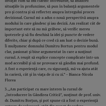
învăţat cum să îmi clarific întrebările, să analizez
situaţiile în profunzime, să pun în balanţă argumentele
pro şi contra şi să reflectez asupra întregului proces
decizional. Cursul mi-a adus o nouă perspectivă asupra
modului în care gândesc şi iau decizii. Am realizat cât de
important este să nu mă grăbesc, să verific mereu
ipotezele şi să fiu deschisă la idei şi puncte de vedere
diferite, chiar şi după ce cred că am luat o decizie bună.
Îi mulţumesc domnului Dumitru Bortun pentru modul
clar, pasionat şi bine argumentat în care a susţinut
cursul. A reuşit să explice concepte complicate într-un
mod accesibil şi să ne provoace să gândim mai profund.
A fost o experienţă care, cu siguranţă, mă va ajuta atât
în carieră, cât şi în viaţa de zi cu zi.” – Bianca-Nicola
Florea
3. „Am participat cu mare interes la cursul de
„Introducere în Gândirea Critică”, susţinut de prof. univ.
dr. Dumitru Borţun, şi pot spune că a fost o experienţă
extrem de valoroasă, atât din punct de vedere