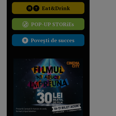
Eat&Drink
POP-UP STORiEs
Povești de succes