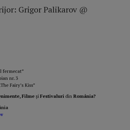
rijor: Grigor Palikarov @
l fermecat”
ian nr. 3
„The Fairy’s Kiss”
enimente, Filme
și
Festivaluri
din
România?
ânia
ov