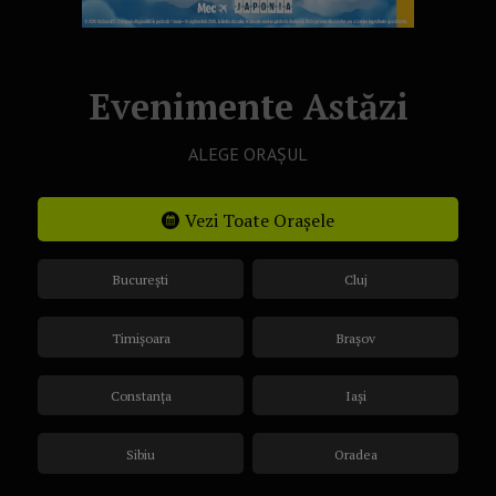
Evenimente Astăzi
ALEGE ORAȘUL
Vezi Toate Orașele
București
Cluj
Timișoara
Brașov
Constanța
Iași
Sibiu
Oradea