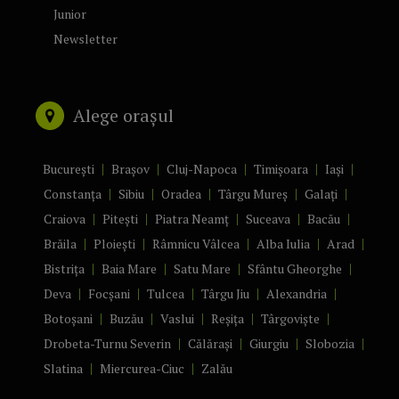
Junior
Newsletter
Alege orașul
București
Brașov
Cluj-Napoca
Timișoara
Iași
Constanța
Sibiu
Oradea
Târgu Mureș
Galați
Craiova
Pitești
Piatra Neamț
Suceava
Bacău
Brăila
Ploiești
Râmnicu Vâlcea
Alba Iulia
Arad
Bistrița
Baia Mare
Satu Mare
Sfântu Gheorghe
Deva
Focșani
Tulcea
Târgu Jiu
Alexandria
Botoșani
Buzău
Vaslui
Reșița
Târgoviște
Drobeta-Turnu Severin
Călărași
Giurgiu
Slobozia
Slatina
Miercurea-Ciuc
Zalău