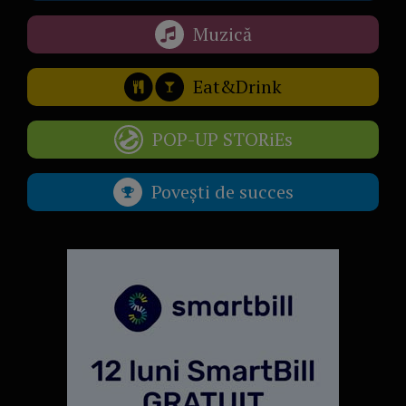
Muzică
Eat&Drink
POP-UP STORiEs
Povești de succes