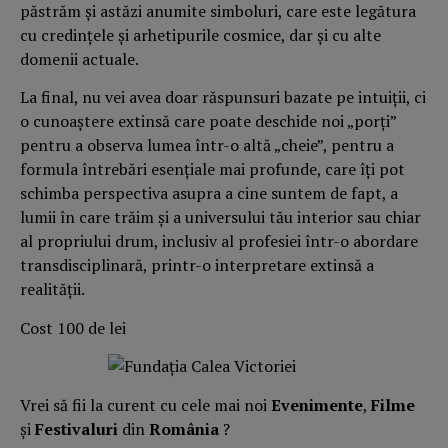
păstrăm şi astăzi anumite simboluri, care este legătura
cu credinţele şi arhetipurile cosmice, dar şi cu alte
domenii actuale.
La final, nu vei avea doar răspunsuri bazate pe intuiţii, ci
o cunoaştere extinsă care poate deschide noi „porţi”
pentru a observa lumea într-o altă „cheie”, pentru a
formula întrebări esenţiale mai profunde, care îţi pot
schimba perspectiva asupra a cine suntem de fapt, a
lumii în care trăim şi a universului tău interior sau chiar
al propriului drum, inclusiv al profesiei într-o abordare
transdisciplinară, printr-o interpretare extinsă a
realităţii.
Cost 100 de lei
Vrei să fii la curent cu cele mai noi
Evenimente
,
Filme
și
Festivaluri
din
România
?