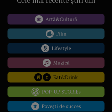
Cele mai recente știri din
Artă&Cultură
Film
Lifestyle
Muzică
Eat&Drink
POP-UP STORiEs
Povești de succes