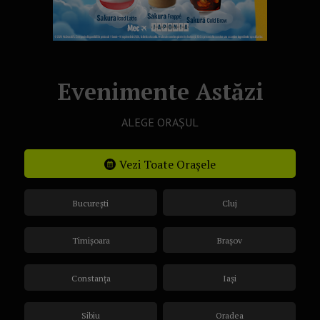
Evenimente Astăzi
ALEGE ORAȘUL
Vezi Toate Orașele
București
Cluj
Timișoara
Brașov
Constanța
Iași
Sibiu
Oradea