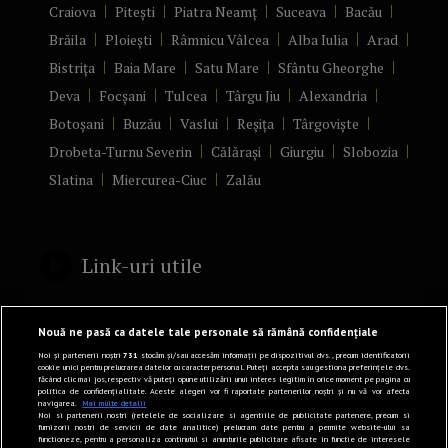
Craiova
Pitești
Piatra Neamț
Suceava
Bacău
Brăila
Ploiești
Râmnicu Vâlcea
Alba Iulia
Arad
Bistrița
Baia Mare
Satu Mare
Sfântu Gheorghe
Deva
Focșani
Tulcea
Târgu Jiu
Alexandria
Botoșani
Buzău
Vaslui
Reșița
Târgoviște
Drobeta-Turnu Severin
Călărași
Giurgiu
Slobozia
Slatina
Miercurea-Ciuc
Zalău
Link-uri utile
Politică de confidențialitate
Nouă ne pasă ca datele tale personale să rămână confidențiale
Termeni și Condiții
Noi și partenerii noștri
731
stocăm și/sau accesăm informații pe dispozitivul dvs., precum identificatorii
cookie unici pentru prelucrarea datelor cu caracter personal. Puteți accepta sau gestiona preferințele dvs.
făcând clic mai jos, respectiv vă puteți opune utilizării unui interes legitim în orice moment pe pagina cu
Mediakit Zile si Nopti
politica de confidențialitate. Aceste alegeri vor fi raportate partenerilor noștri și nu vă vor afecta
navigarea.
Mai multe detalii
Contact
Noi si partenerii nostri (retelele de socializare si agentiile de publicitate partenere, precum si
furnizorii nostri de servicii de date analitice) prelucram date pentru a permite website-ului sa
functioneze, pentru a personaliza continutul si anunturile publicitare afisate in functie de interesele