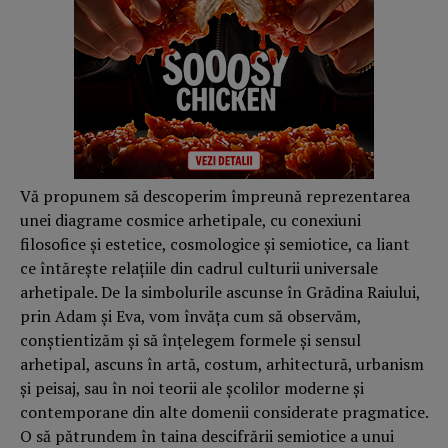
Vă propunem să descoperim împreună reprezentarea
unei diagrame cosmice arhetipale, cu conexiuni
filosofice şi estetice, cosmologice şi semiotice, ca liant
ce întăreşte relaţiile din cadrul culturii universale
arhetipale. De la simbolurile ascunse în Grădina Raiului,
prin Adam şi Eva, vom învăţa cum să observăm,
conştientizăm şi să înţelegem formele şi sensul
arhetipal, ascuns în artă, costum, arhitectură, urbanism
şi peisaj, sau în noi teorii ale şcolilor moderne şi
contemporane din alte domenii considerate pragmatice.
O să pătrundem în taina descifrării semiotice a unui