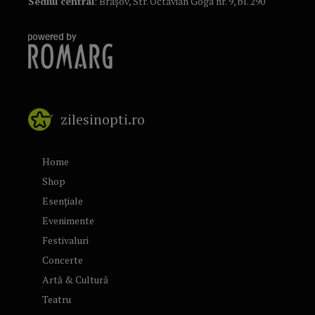
Sediul central
: Brașov, Str. Octavian Goga nr. 9, bl. 290
zilesinopti.ro
Home
Shop
Esențiale
Evenimente
Festivaluri
Concerte
Artă & Cultură
Teatru