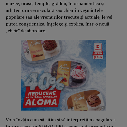
muzee, oraşe, temple, grădini, în ornamentica şi
arhitectura vernaculară sau chiar în veşmintele
populare sau ale vremurilor trecute şi actuale, le vei
putea conştientiza, înţelege şi explica, într-o nouă
„cheie” de abordare.
Vom învăţa cum să citim şi să interpretăm coagularea
tuturor acestor SIMBOLURI şi cum sunt prezente în