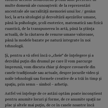
multe domenii ale cunoaşterii: de la reprezentări
ancestrale ale sacralităţii memoriei unui loc / genius
loci, la arta sitologiei şi dezvoltării aşezărilor umane,
până la psihologie, şcoli esoterice, matematică sau fizică
cuantică, de la transpunerea în artă, până la ştiinţa
actuală, de la căutarea de resurse umane valoroase,
până la modele bazate pe natură integrate în noi
tehnologii.
Şi, pentru a vă oferi încă o „cheie” de înţelegere şi a
dezvălui puţin din drumul pe care îl vom parcurge
împreună, vom discuta chiar şi despre covoarele din
casele tradiţionale sau actuale, despre jocurile video şi
noile tehnologii sau formele creative de a trăi în timp şi
spaţiu, prin semn – simbol – arhetip.
Astfel vei înţelege de ce astăzi optăm poate inconştient
pentru anumite locuri şi forme, de ce anumite spaţii ne
plac şi altele mai puţin, de ce în casele noastre încă