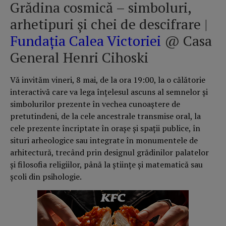
Grădina cosmică – simboluri,
arhetipuri şi chei de descifrare |
Fundația Calea Victoriei
@ Casa
General Henri Cihoski
Vă invităm vineri, 8 mai, de la ora 19:00, la o călătorie
interactivă care va lega înţelesul ascuns al semnelor şi
simbolurilor prezente în vechea cunoaştere de
pretutindeni, de la cele ancestrale transmise oral, la
cele prezente încriptate în oraşe şi spaţii publice, în
situri arheologice sau integrate în monumentele de
arhitectură, trecând prin designul grădinilor palatelor
şi filosofia religiilor, până la ştiinţe şi matematică sau
şcoli din psihologie.