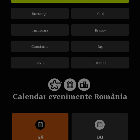
București
Cluj
Timișoara
Brașov
Constanța
Iași
Sibiu
Oradea
Calendar evenimente România
SÂ
DU