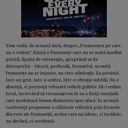
Vom vorbi, de această dată, despre „Frumuseţea pe care
nu o vedem”. Există o frumuseţe care nu se arată imediat
privirii, lipsită de ostentaţie, aşteptând să fie
descoperită – tăcută, profundă, formativă. Această
frumuseţe nu se impune, nu cere admiraţie. Ea persistă.
Într-un gest, într-o umbră, într-o vibraţie subtilă. Nu e
absenţă, ci prezenţă refuzată vederii grăbite. Să-i redăm
locul, încercând să recunoaştem în ea o forţă esenţială
care modelează lumea dinăuntru spre afară. În această
conferinţă propunem o călătorie reflexivă prin formele
discrete ale frumuseţii, acelea care nu izbesc, ci învăluie;
nu declară, ci revelează.