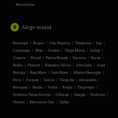
Newsletter
Alege orașul
București
Brașov
Cluj-Napoca
Timișoara
Iași
Constanța
Sibiu
Oradea
Târgu Mureș
Galați
Craiova
Pitești
Piatra Neamț
Suceava
Bacău
Brăila
Ploiești
Râmnicu Vâlcea
Alba Iulia
Arad
Bistrița
Baia Mare
Satu Mare
Sfântu Gheorghe
Deva
Focșani
Tulcea
Târgu Jiu
Alexandria
Botoșani
Buzău
Vaslui
Reșița
Târgoviște
Drobeta-Turnu Severin
Călărași
Giurgiu
Slobozia
Slatina
Miercurea-Ciuc
Zalău