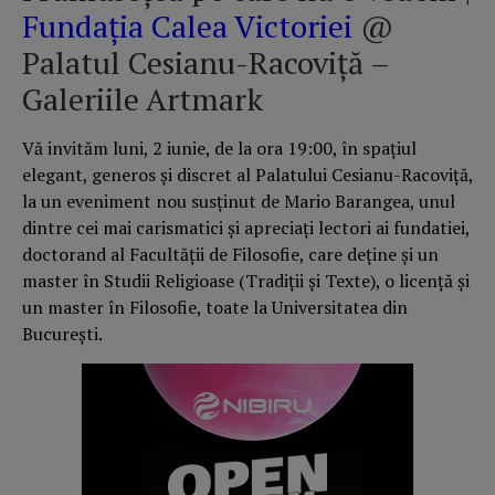
Fundația Calea Victoriei
@
Palatul Cesianu-Racoviță –
Galeriile Artmark
Vă invităm luni, 2 iunie, de la ora 19:00, în spaţiul
elegant, generos şi discret al Palatului Cesianu-Racoviţă,
la un eveniment nou susţinut de Mario Barangea, unul
dintre cei mai carismatici şi apreciaţi lectori ai fundatiei,
doctorand al Facultăţii de Filosofie, care deţine şi un
master în Studii Religioase (Tradiţii şi Texte), o licenţă şi
un master în Filosofie, toate la Universitatea din
Bucureşti.