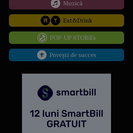
Muzică
Eat&Drink
POP-UP STORiEs
Povești de succes