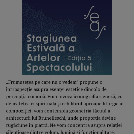
„Frumuseţea pe care nu o vedem” propune o
introspecţie asupra esenţei estetice dincolo de
percepţia comună. Vom invoca iconografia sieneză, cu
delicateţea ei spirituală şi echilibrul aproape liturgic al
compoziţiei; vom contempla geometria tăcută a
arhitecturii lui Brunelleschi, unde proporţia devine
rugăciune în piatră. Ne vom concentra asupra relaţiei
silenţioase dintre volum, lumină şi funcţionalitate,