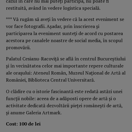
cazul în care nu mai puteţi participa, nu poate fi
restituită, având în vedere logistica specială.
*** Vă rugăm să aveţi în vedere că la acest eveniment se
vor face fotografii. Aşadar, prin înscrierea şi
participarea la eveniment sunteţi de acord cu postarea
acestora pe canalele noastre de social media, în scopul
promovării.
Palatul Cesianu-Racoviţă se află în centrul Bucureştiului
şi în vecinătatea celor mai importante repere culturale
ale oraşului: Ateneul Român, Muzeul Naţional de Artă al
României, Biblioteca Central Universitară.
O clădire cu o istorie fascinantă este redată astăzi unei
funcţii nobile: aceea de a adăposti opere de artă şi o
activitate dedicată dezvoltării pieţei româneşti de artă,
şi anume Galeria Artmark.
Cost: 100 de lei