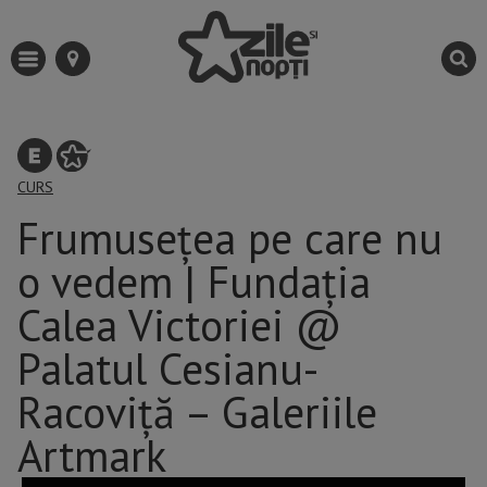
CURS
Frumuseţea pe care nu
o vedem | Fundația
Calea Victoriei @
Palatul Cesianu-
Racoviță – Galeriile
Artmark