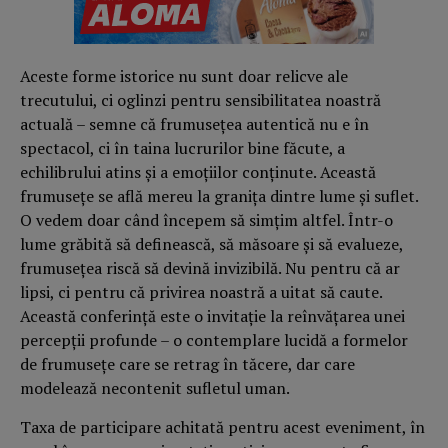
Aceste forme istorice nu sunt doar relicve ale
trecutului, ci oglinzi pentru sensibilitatea noastră
actuală – semne că frumuseţea autentică nu e în
spectacol, ci în taina lucrurilor bine făcute, a
echilibrului atins şi a emoţiilor conţinute. Această
frumuseţe se află mereu la graniţa dintre lume şi suflet.
O vedem doar când începem să simţim altfel. Într-o
lume grăbită să definească, să măsoare şi să evalueze,
frumuseţea riscă să devină invizibilă. Nu pentru că ar
lipsi, ci pentru că privirea noastră a uitat să caute.
Această conferinţă este o invitaţie la reînvăţarea unei
percepţii profunde – o contemplare lucidă a formelor
de frumuseţe care se retrag în tăcere, dar care
modelează necontenit sufletul uman.
Taxa de participare achitată pentru acest eveniment, în