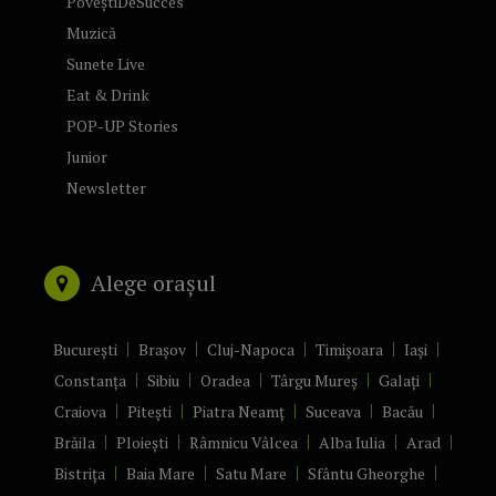
PoveștiDeSucces
Muzică
Sunete Live
Eat & Drink
POP-UP Stories
Junior
Newsletter
Alege orașul
București
Brașov
Cluj-Napoca
Timișoara
Iași
Constanța
Sibiu
Oradea
Târgu Mureș
Galați
Craiova
Pitești
Piatra Neamț
Suceava
Bacău
Brăila
Ploiești
Râmnicu Vâlcea
Alba Iulia
Arad
Bistrița
Baia Mare
Satu Mare
Sfântu Gheorghe