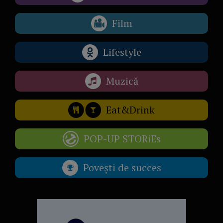
Film
Lifestyle
Muzică
Eat&Drink
POP-UP STORiEs
Povești de succes