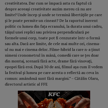
creativitatea. Dar cum se împacă asta cu faptul că
despre aceeași creativitate auzim mereu că nu are
limite? Unde încep și unde se termină libertățile pe care
și le poate permite un cineast? De la raportul inerent
politic cu lumea din fața ecranului, la durata unui cadru,
tăișul unei replici sau privirea perpendiculară pe
formele unui corp, toate pot fi cenzurate într-o formă
sau alta. Dacă are limite, de cele mai multe ori, cinema-
ul nu mai e cinema deloc. Filme-hibrid la care n-a ținut
nimeni cronometrul în mână, comedii care se țes doar
din montaj, scenarii fără acte, drame fără vinovați,
epopei fără eroi. După 30 de ani, filmul așa cum îl vedem
la festival și lumea pe care acesta o reflectă au ceva în
comun: amândouă sunt fără margini.” – Cătălin Olaru,
directorul artistic al FFE