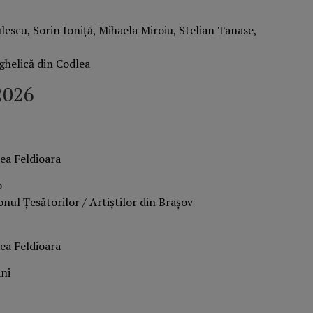
lescu, Sorin Ioniță, Mihaela Miroiu, Stelian Tanase,
ghelică din Codlea
2026
ea Feldioara
o
nul Țesătorilor / Artiștilor din Brașov
ea Feldioara
ani