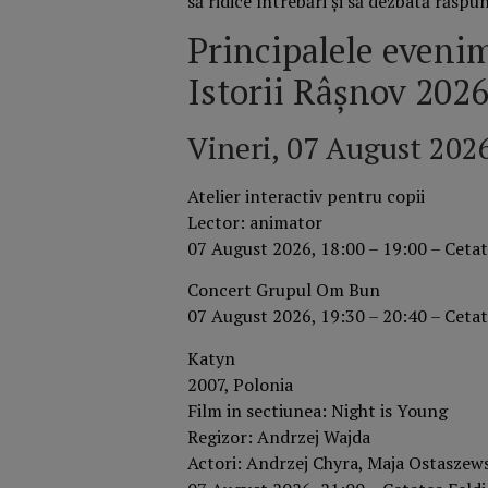
să ridice întrebări și să dezbată răspun
Principalele evenim
Istorii Râşnov 202
Vineri, 07 August 202
Atelier interactiv pentru copii
Lector: animator
07 August 2026, 18:00 – 19:00 – Cetat
Concert Grupul Om Bun
07 August 2026, 19:30 – 20:40 – Cetat
Katyn
2007, Polonia
Film in sectiunea: Night is Young
Regizor: Andrzej Wajda
Actori: Andrzej Chyra, Maja Ostaszew