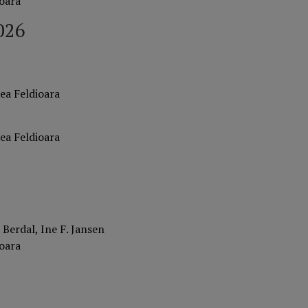
ioara
026
ea Feldioara
ea Feldioara
 Berdal, Ine F. Jansen
ioara