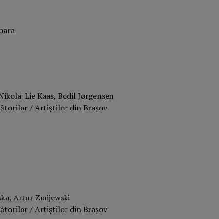
ioara
Nikolaj Lie Kaas, Bodil Jørgensen
torilor / Artiștilor din Brașov
ska, Artur Zmijewski
torilor / Artiștilor din Brașov