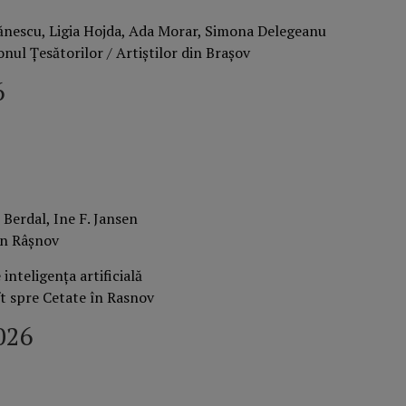
nescu, Ligia Hojda, Ada Morar, Simona Delegeanu
nul Țesătorilor / Artiștilor din Brașov
6
 Berdal, Ine F. Jansen
in Râșnov
inteligența artificială
ft spre Cetate în Rasnov
026