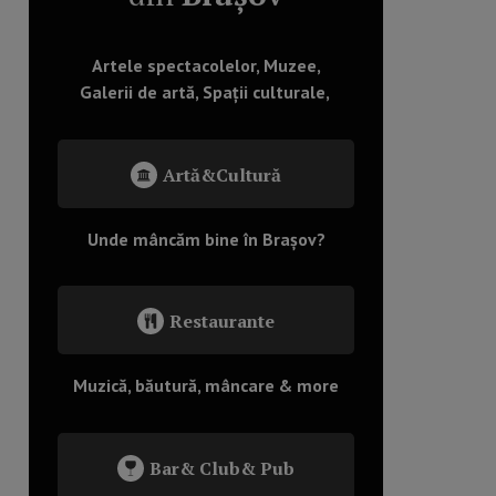
Artele spectacolelor, Muzee,
Galerii de artă, Spații culturale,
Artă&Cultură
Unde mâncăm bine în Brașov?
Restaurante
Muzică, băutură, mâncare & more
Bar& Club& Pub