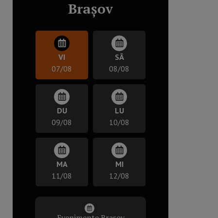
Brașov
VI
SÂ
07/08
08/08
DU
LU
09/08
10/08
MA
MI
11/08
12/08
Evenimente Brașov