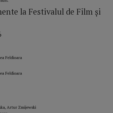
suri.
ente la Festivalul de Film şi
6
6
ea Feldioara
ea Feldioara
ska, Artur Zmijewski