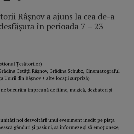
storii Râşnov a ajuns la cea de-a
 desfășura în perioada 7 – 23
stionul Țesătorilor)
rădina Cetății Râșnov, Grădina Schubz, Cinematograful
a Unirii din Râșnov + alte locații surpriză)
ă ne bucurăm împreună de filme, muzică, dezbateri și
rtunități noi dezvoltării unui eveniment inedit pe piața
ească gânduri și pasiuni, să informeze și să emoționeze,