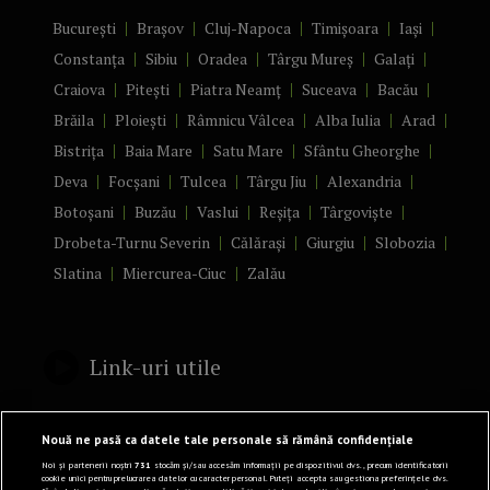
București
Brașov
Cluj-Napoca
Timișoara
Iași
Constanța
Sibiu
Oradea
Târgu Mureș
Galați
Craiova
Pitești
Piatra Neamț
Suceava
Bacău
Brăila
Ploiești
Râmnicu Vâlcea
Alba Iulia
Arad
Bistrița
Baia Mare
Satu Mare
Sfântu Gheorghe
Deva
Focșani
Tulcea
Târgu Jiu
Alexandria
Botoșani
Buzău
Vaslui
Reșița
Târgoviște
Drobeta-Turnu Severin
Călărași
Giurgiu
Slobozia
Slatina
Miercurea-Ciuc
Zalău
Link-uri utile
Politică de confidențialitate
Nouă ne pasă ca datele tale personale să rămână confidențiale
Termeni și Condiții
Noi și partenerii noștri
731
stocăm și/sau accesăm informații pe dispozitivul dvs., precum identificatorii
cookie unici pentru prelucrarea datelor cu caracter personal. Puteți accepta sau gestiona preferințele dvs.