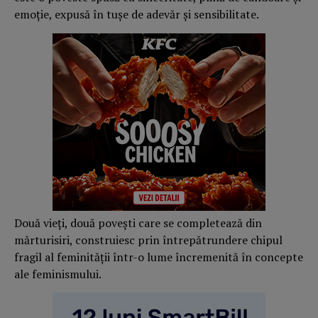
emoție, expusă în tușe de adevăr și sensibilitate.
Două vieți, două povești care se completează din
mărturisiri, construiesc prin întrepătrundere chipul
fragil al feminității într-o lume încremenită în concepte
ale feminismului.