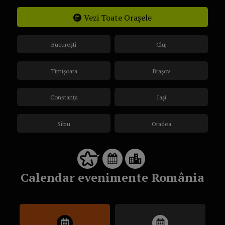
Vezi Toate Orașele
București
Cluj
Timișoara
Brașov
Constanța
Iași
Sibiu
Oradea
Calendar evenimente România