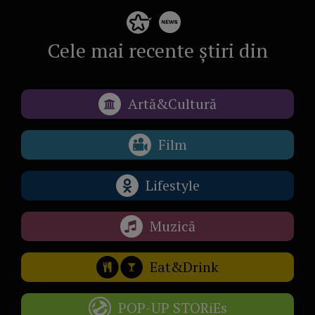
Cele mai recente știri din
Artă&Cultură
Film
Lifestyle
Muzică
Eat&Drink
POP-UP STORiEs