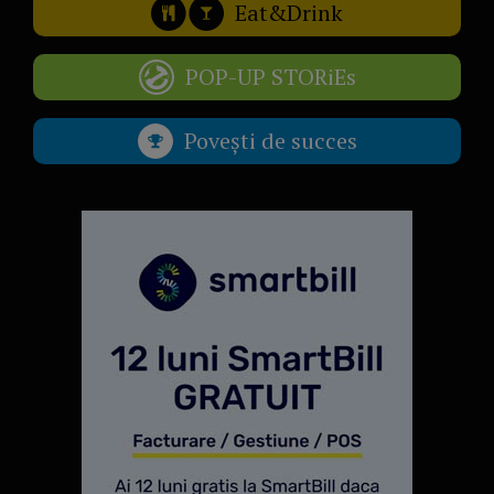
Eat&Drink
POP-UP STORiEs
Povești de succes