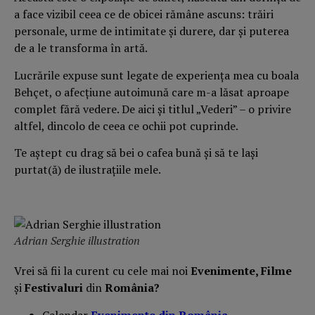
a face vizibil ceea ce de obicei rămâne ascuns: trăiri
personale, urme de intimitate și durere, dar și puterea
de a le transforma în artă.
Lucrările expuse sunt legate de experiența mea cu boala
Behçet, o afecțiune autoimună care m-a lăsat aproape
complet fără vedere. De aici și titlul „Vederi” – o privire
altfel, dincolo de ceea ce ochii pot cuprinde.
Te aștept cu drag să bei o cafea bună și să te lași
purtat(ă) de ilustrațiile mele.
Adrian Serghie illustration
Vrei să fii la curent cu cele mai noi
Evenimente, Filme
și
Festivaluri
din
România?
Calendar
Evenimente din România