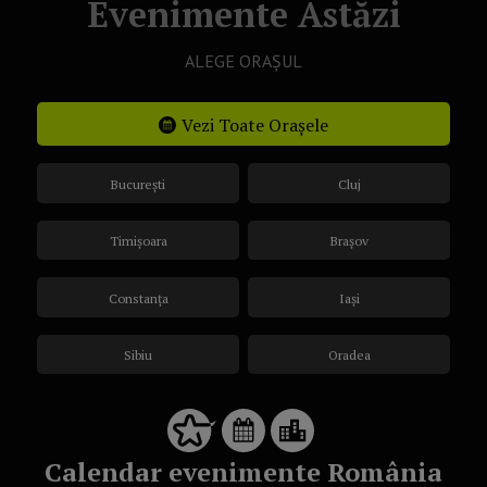
Evenimente Astăzi
ALEGE ORAȘUL
Vezi Toate Orașele
București
Cluj
Timișoara
Brașov
Constanța
Iași
Sibiu
Oradea
Calendar evenimente România