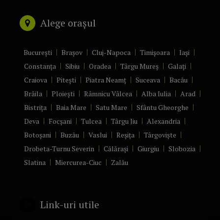
Alege orașul
București
Brașov
Cluj-Napoca
Timișoara
Iași
Constanța
Sibiu
Oradea
Târgu Mureș
Galați
Craiova
Pitești
Piatra Neamț
Suceava
Bacău
Brăila
Ploiești
Râmnicu Vâlcea
Alba Iulia
Arad
Bistrița
Baia Mare
Satu Mare
Sfântu Gheorghe
Deva
Focșani
Tulcea
Târgu Jiu
Alexandria
Botoșani
Buzău
Vaslui
Reșița
Târgoviște
Drobeta-Turnu Severin
Călărași
Giurgiu
Slobozia
Slatina
Miercurea-Ciuc
Zalău
Link-uri utile