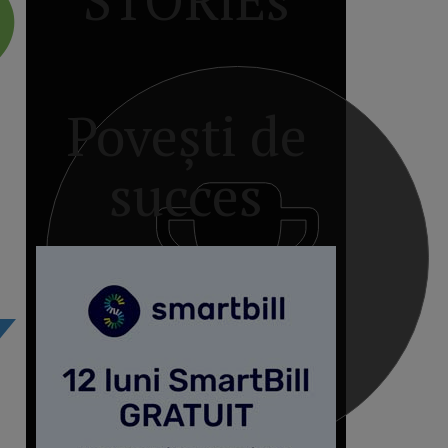
Povești de
succes