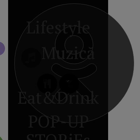
Lifestyle
Muzică
Eat&Drink
POP-UP
STORiEs