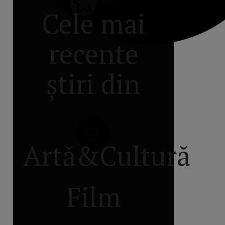
Cele mai
recente
știri din
Artă&Cultură
Film