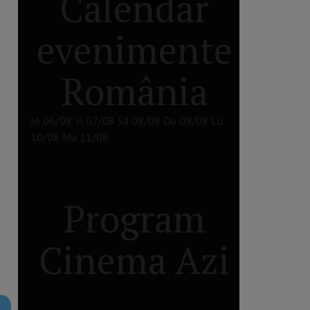
Calendar
evenimente
România
Jo
06/08
Vi
07/08
Sâ
08/08
Du
09/08
Lu
10/08
Ma
11/08
Program
Cinema Azi