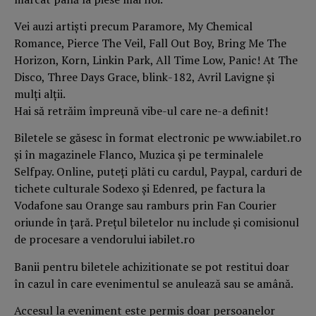
Vei auzi artiști precum Paramore, My Chemical
Romance, Pierce The Veil, Fall Out Boy, Bring Me The
Horizon, Korn, Linkin Park, All Time Low, Panic! At The
Disco, Three Days Grace, blink-182, Avril Lavigne și
mulți alții.
Hai să retrăim împreună vibe-ul care ne-a definit!
Biletele se găsesc în format electronic pe www.iabilet.ro
și în magazinele Flanco, Muzica și pe terminalele
Selfpay. Online, puteți plăti cu cardul, Paypal, carduri de
tichete culturale Sodexo și Edenred, pe factura la
Vodafone sau Orange sau ramburs prin Fan Courier
oriunde în țară. Prețul biletelor nu include și comisionul
de procesare a vendorului iabilet.ro
Banii pentru biletele achizitionate se pot restitui doar
în cazul în care evenimentul se anulează sau se amână.
Accesul la eveniment este permis doar persoanelor