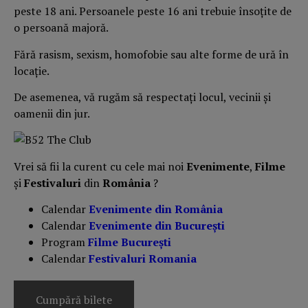
peste 18 ani. Persoanele peste 16 ani trebuie însoțite de
o persoană majoră.
Fără rasism, sexism, homofobie sau alte forme de ură în
locație.
De asemenea, vă rugăm să respectați locul, vecinii și
oamenii din jur.
Vrei să fii la curent cu cele mai noi
Evenimente
,
Filme
și
Festivaluri
din
România
?
Calendar
Evenimente din România
Calendar
Evenimente din București
Program
Filme București
Calendar
Festivaluri Romania
Cumpără bilete