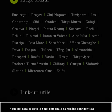
București
Brașov
Cluj-Napoca
Timișoara
Iași
Constanța
Sibiu
Oradea
Târgu Mureș
Galați
Craiova
Pitești
Piatra Neamț
Suceava
Bacău
Brăila
Ploiești
Râmnicu Vâlcea
Alba Iulia
Arad
Bistrița
Baia Mare
Satu Mare
Sfântu Gheorghe
Deva
Focșani
Tulcea
Târgu Jiu
Alexandria
Botoșani
Buzău
Vaslui
Reșița
Târgoviște
Drobeta-Turnu Severin
Călărași
Giurgiu
Slobozia
Slatina
Miercurea-Ciuc
Zalău
Link-uri utile
Politică de confidențialitate
Nouă ne pasă ca datele tale personale să rămână confidențiale