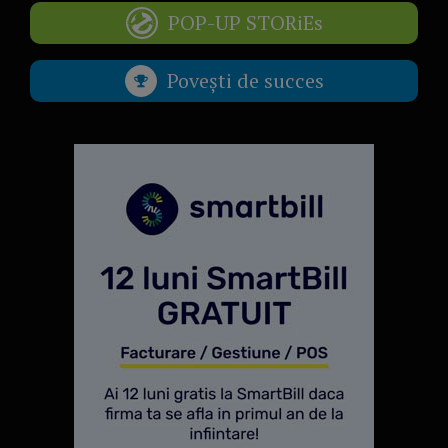
POP-UP STORiEs
Povești de succes