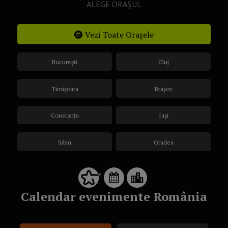
ALEGE ORAȘUL
Vezi Toate Orașele
București
Cluj
Timișoara
Brașov
Constanța
Iași
Sibiu
Oradea
Calendar evenimente România