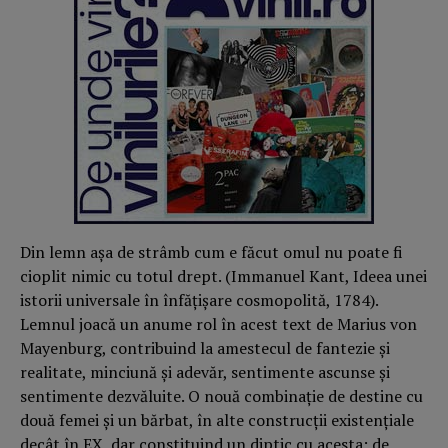
Din lemn așa de strâmb cum e făcut omul nu poate fi
cioplit nimic cu totul drept. (Immanuel Kant, Ideea unei
istorii universale în înfățișare cosmopolită, 1784).
Lemnul joacă un anume rol în acest text de Marius von
Mayenburg, contribuind la amestecul de fantezie și
realitate, minciună și adevăr, sentimente ascunse și
sentimente dezvăluite. O nouă combinație de destine cu
două femei și un bărbat, în alte construcții existențiale
decât în EX, dar constituind un diptic cu acesta; de