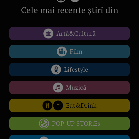
Cele mai recente știri din
Artă&Cultură
Film
Lifestyle
Muzică
Eat&Drink
POP-UP STORiEs