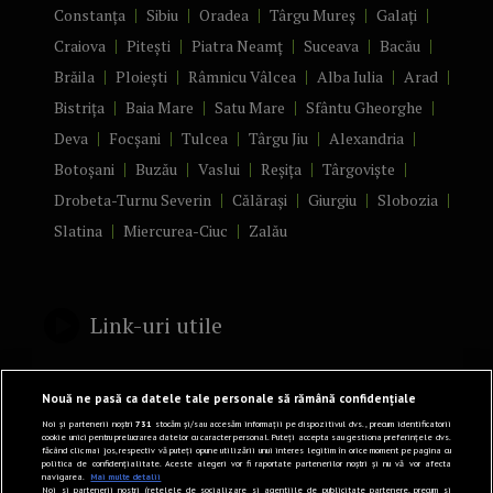
Constanța
Sibiu
Oradea
Târgu Mureș
Galați
Craiova
Pitești
Piatra Neamț
Suceava
Bacău
Brăila
Ploiești
Râmnicu Vâlcea
Alba Iulia
Arad
Bistrița
Baia Mare
Satu Mare
Sfântu Gheorghe
Deva
Focșani
Tulcea
Târgu Jiu
Alexandria
Botoșani
Buzău
Vaslui
Reșița
Târgoviște
Drobeta-Turnu Severin
Călărași
Giurgiu
Slobozia
Slatina
Miercurea-Ciuc
Zalău
Link-uri utile
Politică de confidențialitate
Nouă ne pasă ca datele tale personale să rămână confidențiale
Termeni și Condiții
Noi și partenerii noștri
731
stocăm și/sau accesăm informații pe dispozitivul dvs., precum identificatorii
cookie unici pentru prelucrarea datelor cu caracter personal. Puteți accepta sau gestiona preferințele dvs.
făcând clic mai jos, respectiv vă puteți opune utilizării unui interes legitim în orice moment pe pagina cu
Mediakit Zile si Nopti
politica de confidențialitate. Aceste alegeri vor fi raportate partenerilor noștri și nu vă vor afecta
navigarea.
Mai multe detalii
Contact
Noi si partenerii nostri (retelele de socializare si agentiile de publicitate partenere, precum si