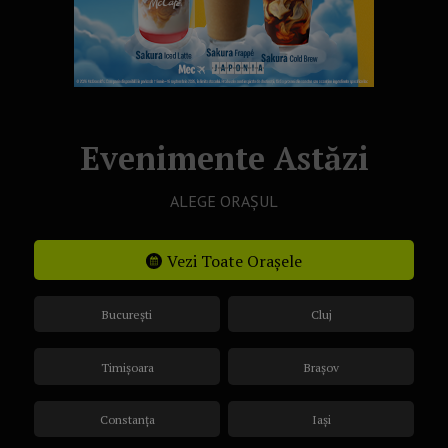
Evenimente Astăzi
ALEGE ORAȘUL
Vezi Toate Orașele
București
Cluj
Timișoara
Brașov
Constanța
Iași