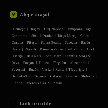
Alege orașul
București
Brașov
Cluj-Napoca
Timișoara
Iași
Constanța
Sibiu
Oradea
Târgu Mureș
Galați
Craiova
Pitești
Piatra Neamț
Suceava
Bacău
Brăila
Ploiești
Râmnicu Vâlcea
Alba Iulia
Arad
Bistrița
Baia Mare
Satu Mare
Sfântu Gheorghe
Deva
Focșani
Tulcea
Târgu Jiu
Alexandria
Botoșani
Buzău
Vaslui
Reșița
Târgoviște
Drobeta-Turnu Severin
Călărași
Giurgiu
Slobozia
Slatina
Miercurea-Ciuc
Zalău
Link-uri utile