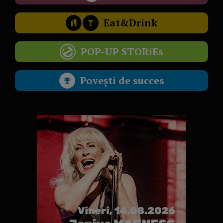
Eat&Drink
POP-UP STORiEs
Povești de succes