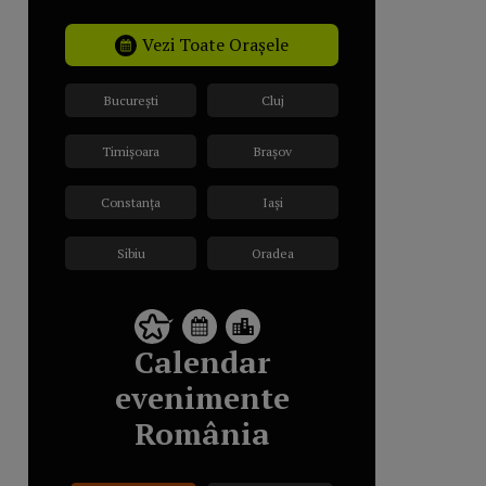
Vezi Toate Orașele
București
Cluj
Timișoara
Brașov
Constanța
Iași
Sibiu
Oradea
Calendar
evenimente
România