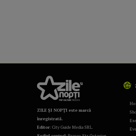
Ho
ZILE ȘI NOPȚI este marcă
Sh
înregistrată.
Ese
Editor
: City Guide Media SRL.
Ev
Sediul central
: Brașov, Str. Octavian