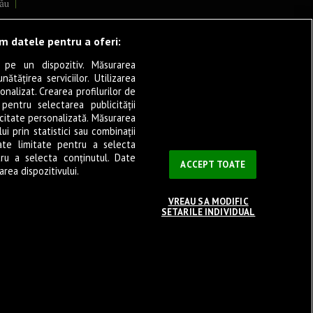
ău
lcea
ăm datele pentru a oferi:
 pe un dispozitiv. Măsurarea
tățirea serviciilor. Utilizarea
cșani
onalizat. Crearea profilurilor de
ia
 pentru selectarea publicității
icitate personalizată. Măsurarea
eșița
i prin statistici sau combinații
ate limitate pentru a selecta
tru a selecta conținutul. Date
ași
ACCEPT TOATE
rea dispozitivului.
VREAU SA MODIFIC
SETARILE INDIVIDUAL