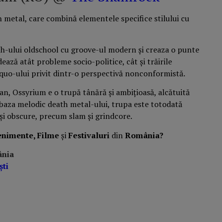
 metal, care combină elementele specifice stilului cu
th-ului oldschool cu groove-ul modern și creaza o punte
ează atât probleme socio-politice, cât și trăirile
 quo-ului privit dintr-o perspectivă nonconformistă.
, Ossyrium e o trupă tânără și ambițioasă, alcătuită
 baza melodic death metal-ului, trupa este totodată
și obscure, precum slam și grindcore.
enimente, Filme
și
Festivaluri
din
România?
ânia
ști