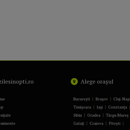
zilesinopti.ro
Alege orașul
me
București
Brașov
Cluj-Na
op
Timișoara
Iași
Constanța
nțiale
Sibiu
Oradea
Târgu Mureș
enimente
Galați
Craiova
Pitești