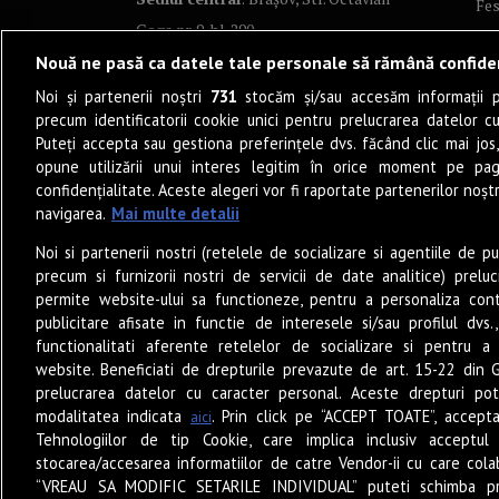
Fes
Goga nr. 9, bl. 290
Co
Nouă ne pasă ca datele tale personale să rămână confide
Art
Noi și partenerii noștri
731
stocăm și/sau accesăm informații pe
Tea
precum identificatorii cookie unici pentru prelucrarea datelor c
Fil
Puteți accepta sau gestiona preferințele dvs. făcând clic mai jos,
Pro
opune utilizării unui interes legitim în orice moment pe pag
confidențialitate. Aceste alegeri vor fi raportate partenerilor noștr
Lif
navigarea.
Mai multe detalii
Po
Noi si partenerii nostri (retelele de socializare si agentiile de p
Mu
precum si furnizorii nostri de servicii de date analitice) prel
Sun
permite website-ului sa functioneze, pentru a personaliza conti
Eat
publicitare afisate in functie de interesele si/sau profilul dvs
functionalitati aferente retelelor de socializare si pentru a 
PO
website. Beneficiati de drepturile prevazute de art. 15-22 din 
Jun
prelucrarea datelor cu caracter personal. Aceste drepturi pot
Ne
modalitatea indicata
. Prin click pe “ACCEPT TOATE”, accepta
aici
Tehnologiilor de tip Cookie, care implica inclusiv acceptul 
stocarea/accesarea informatiilor de catre Vendor-ii cu care cola
“VREAU SA MODIFIC SETARILE INDIVIDUAL” puteti schimba pr
© 2026 – Zile și Nopți. Toate drepturile rezervate.