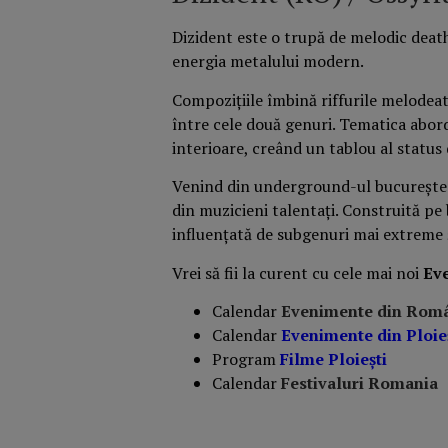
Dizident este o trupă de melodic death
energia metalului modern.
Compozițiile îmbină riffurile melodea
între cele două genuri. Tematica abord
interioare, creând un tablou al status
Venind din underground-ul bucureștean
din muzicieni talentați. Construită pe
influențată de subgenuri mai extreme 
Vrei să fii la curent cu cele mai noi
Ev
Calendar
Evenimente din Rom
Calendar
Evenimente din Ploie
Program
Filme Ploiești
Calendar
Festivaluri Romania