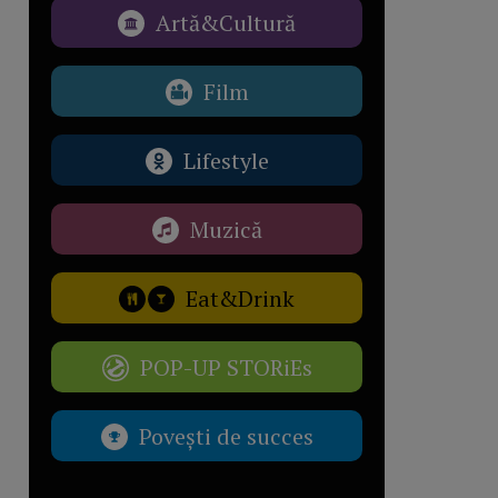
Artă&Cultură
Film
Lifestyle
Muzică
Eat&Drink
POP-UP STORiEs
Povești de succes