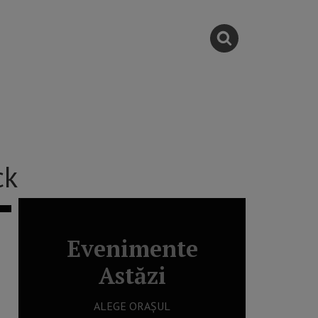
ck
Evenimente
Astăzi
ALEGE ORAȘUL