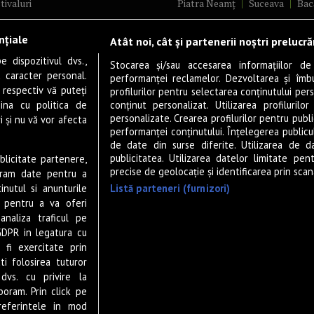
tivaluri
Piatra Neamț
Suceava
Bac
ncerte
Brăila
Ploiești
Râmnicu Vâ
nțiale
Atât noi, cât și partenerii noștri prelucr
ă & Cultură
Alba Iulia
Arad
Bistrița
 dispozitivul dvs.,
tru
Baia Mare
Satu Mare
Stocarea și/sau accesarea informațiilor de
u caracter personal.
performanței reclamelor. Dezvoltarea și îmbună
m
Sfântu Gheorghe
Deva
Fo
 respectiv vă puteți
profilurilor pentru selectarea conținutului pers
gram filme
Tulcea
Târgu Jiu
Alexandr
ina cu politica de
conținut personalizat. Utilizarea profilurilor
personalizate. Crearea profilurilor pentru publ
i și nu vă vor afecta
estyle
Botoșani
Buzău
Vaslui
R
performanței conținutului. Înțelegerea publiculu
veștiDeSucces
Târgoviște
de date din surse diferite. Utilizarea de d
publicitatea. Utilizarea datelor limitate pen
ublicitate partenere,
zică
Drobeta-Turnu Severin
Călăr
precise de geolocație și identificarea prin scana
ucram date pentru a
ete Live
Giurgiu
Slobozia
Slatina
Listă parteneri (furnizori)
nutul si anunturile
 & Drink
Miercurea-Ciuc
Zalău
., pentru a va oferi
analiza traficul pe
P-UP Stories
GDPR in legatura cu
ior
 fi exercitate prin
wsletter
ti folosirea tuturor
dvs. cu privire la
boram. Prin click pe
eferintele in mod