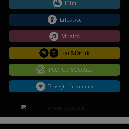
Film
Lifestyle
Muzică
Eat&Drink
POP-UP STORiEs
Povești de succes