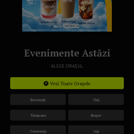
Evenimente Astăzi
ALEGE ORAȘUL
Vezi Toate Orașele
București
Cluj
Timișoara
Brașov
Constanța
Iași