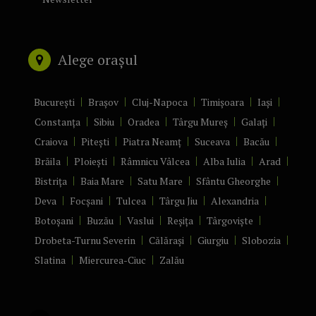
Alege orașul
București
Brașov
Cluj-Napoca
Timișoara
Iași
Constanța
Sibiu
Oradea
Târgu Mureș
Galați
Craiova
Pitești
Piatra Neamț
Suceava
Bacău
Brăila
Ploiești
Râmnicu Vâlcea
Alba Iulia
Arad
Bistrița
Baia Mare
Satu Mare
Sfântu Gheorghe
Deva
Focșani
Tulcea
Târgu Jiu
Alexandria
Botoșani
Buzău
Vaslui
Reșița
Târgoviște
Drobeta-Turnu Severin
Călărași
Giurgiu
Slobozia
Slatina
Miercurea-Ciuc
Zalău