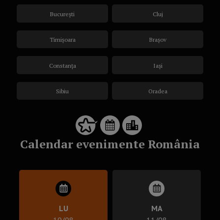
București
Cluj
Timișoara
Brașov
Constanța
Iași
Sibiu
Oradea
Calendar evenimente România
LU
MA
10/08
11/08