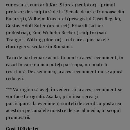
cunoscute, cum ar fi Karl Storck (sculptor) – primul
profesor de sculptură de la “Şcoala de arte frumoase din
Bucureşti, Wilhelm Knechtel (peisagistul Casei Regale),
Gustav Adolf Suter (architect), Erhardt Luther
(industriaş), Emil Wilhelm Becker (sculptor) sau
Traugott Witting (doctor) – cel care a pus bazele
chirurgiei vasculare în România.
Taxa de participare achitată pentru acest eveniment, în
cazul în care nu mai puteţi participa, nu poate fi
restituită. De asemenea, la acest eveniment nu se aplică
reduceri.
*** Vă rugăm să aveţi în vedere că la acest eveniment se
vor face fotografii. Aşadar, prin înscrierea şi
participarea la eveniment sunteţi de acord cu postarea
acestora pe canalele noastre de social media, în scopul
promovării.
Cost 100 de lei