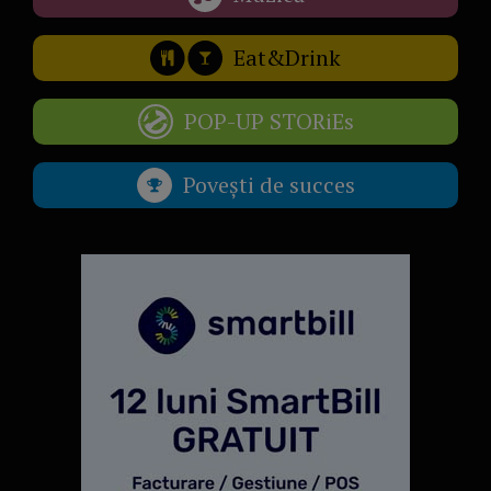
Eat&Drink
POP-UP STORiEs
Povești de succes