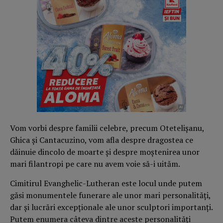
Vom vorbi despre familii celebre, precum Otetelişanu,
Ghica şi Cantacuzino, vom afla despre dragostea ce
dăinuie dincolo de moarte şi despre moştenirea unor
mari filantropi pe care nu avem voie să-i uităm.
Cimitirul Evanghelic-Lutheran este locul unde putem
găsi monumentele funerare ale unor mari personalităţi,
dar şi lucrări excepţionale ale unor sculptori importanţi.
Putem enumera câteva dintre aceste personalităţi