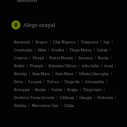
Newsletter
Alege orașul
București
Brașov
Cluj-Napoca
Timișoara
Iași
Constanța
Sibiu
Oradea
Târgu Mureș
Galați
Craiova
Pitești
Piatra Neamț
Suceava
Bacău
Brăila
Ploiești
Râmnicu Vâlcea
Alba Iulia
Arad
Bistrița
Baia Mare
Satu Mare
Sfântu Gheorghe
Deva
Focșani
Tulcea
Târgu Jiu
Alexandria
Botoșani
Buzău
Vaslui
Reșița
Târgoviște
Drobeta-Turnu Severin
Călărași
Giurgiu
Slobozia
Slatina
Miercurea-Ciuc
Zalău