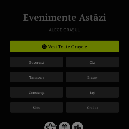
Evenimente Astăzi
ALEGE ORAȘUL
Vezi Toate Orașele
București
Cluj
Timișoara
Brașov
Constanța
Iași
Sibiu
Oradea