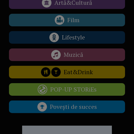
Artă&Cultură
Film
Lifestyle
Muzică
Eat&Drink
POP-UP STORiEs
Povești de succes