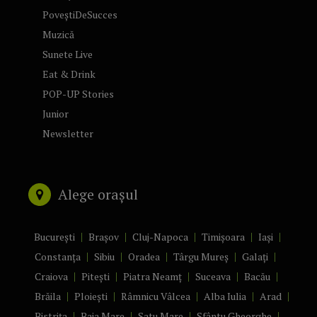
PoveștiDeSucces
Muzică
Sunete Live
Eat & Drink
POP-UP Stories
Junior
Newsletter
Alege orașul
București
Brașov
Cluj-Napoca
Timișoara
Iași
Constanța
Sibiu
Oradea
Târgu Mureș
Galați
Craiova
Pitești
Piatra Neamț
Suceava
Bacău
Brăila
Ploiești
Râmnicu Vâlcea
Alba Iulia
Arad
Bistrița
Baia Mare
Satu Mare
Sfântu Gheorghe