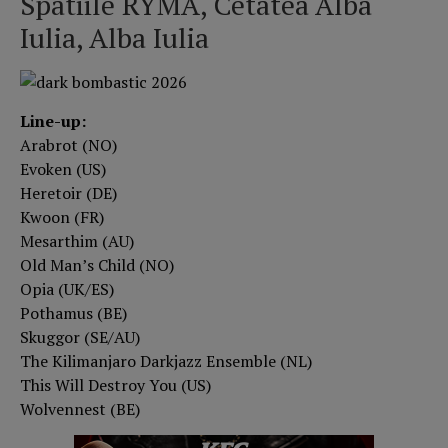
Spatiile RYMA, Cetatea Alba
Iulia, Alba Iulia
Line-up:
Arabrot (NO)
Evoken (US)
Heretoir (DE)
Kwoon (FR)
Mesarthim (AU)
Old Man’s Child (NO)
Opia (UK/ES)
Pothamus (BE)
Skuggor (SE/AU)
The Kilimanjaro Darkjazz Ensemble (NL)
This Will Destroy You (US)
Wolvennest (BE)