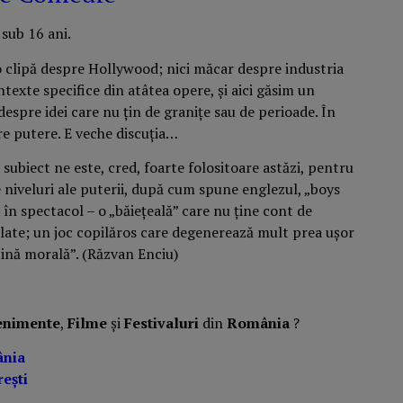
sub 16 ani.
o clipă despre Hollywood; nici măcar despre industria
ntexte specifice din atâtea opere, și aici găsim un
despre idei care nu țin de granițe sau de perioade. În
re putere. E veche discuția…
subiect ne este, cred, foarte folositoare astăzi, pentru
e niveluri ale puterii, după cum spune englezul, „boys
a în spectacol – o „băiețeală” care nu ține cont de
culate; un joc copilăros care degenerează mult prea ușor
tină morală”. (Răzvan Enciu)
enimente
,
Filme
și
Festivaluri
din
România
?
ânia
ești