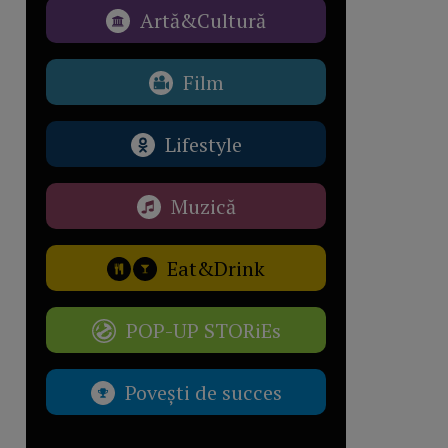
Artă&Cultură
Film
Lifestyle
Muzică
Eat&Drink
POP-UP STORiEs
Povești de succes