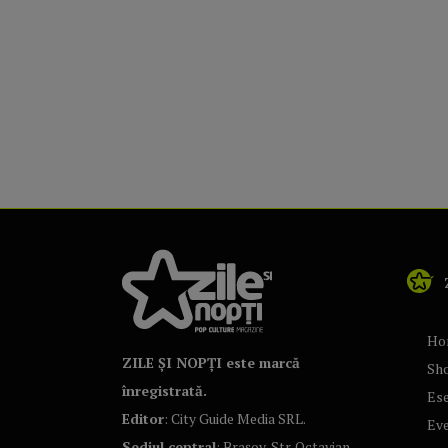
Ho
ZILE ȘI NOPȚI este marcă
Sh
înregistrată.
Ese
Editor
: City Guide Media SRL.
Ev
Sediul central
: Brașov, Str. Octavian