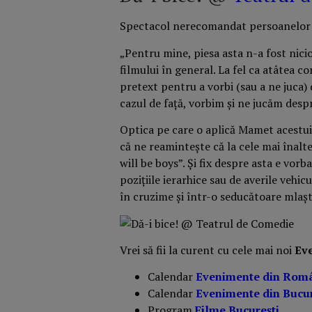
Spectacol nerecomandat persoanelor 
„Pentru mine, piesa asta n-a fost nici
filmului în general. La fel ca atâtea co
pretext pentru a vorbi (sau a ne juca) 
cazul de față, vorbim și ne jucăm desp
Optica pe care o aplică Mamet acestui 
că ne reamintește că la cele mai înalt
will be boys”. Și fix despre asta e vorb
pozițiile ierarhice sau de averile vehi
în cruzime și într-o seducătoare mlaș
Vrei să fii la curent cu cele mai noi
Ev
Calendar
Evenimente din Rom
Calendar
Evenimente din Bucur
Program
Filme București