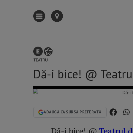
TEATRU
Dă-i bice! @ Teatr
ADAUGĂ CA SURSĂ PREFERATĂ
Dă-i bice! @
Teatrul 