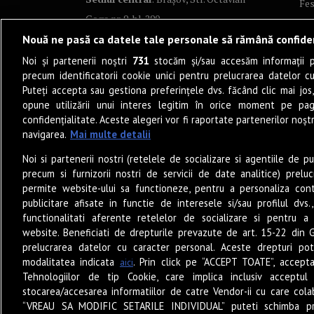
Fes
Goga nr. 9, bl. 290
Co
Nouă ne pasă ca datele tale personale să rămână confide
Art
Noi și partenerii noștri
731
stocăm și/sau accesăm informații pe
Tea
precum identificatorii cookie unici pentru prelucrarea datelor c
Fil
Puteți accepta sau gestiona preferințele dvs. făcând clic mai jos,
Pro
opune utilizării unui interes legitim în orice moment pe pag
confidențialitate. Aceste alegeri vor fi raportate partenerilor noștr
Lif
navigarea.
Mai multe detalii
Po
Noi si partenerii nostri (retelele de socializare si agentiile de p
Mu
precum si furnizorii nostri de servicii de date analitice) prel
Sun
permite website-ului sa functioneze, pentru a personaliza conti
Eat
publicitare afisate in functie de interesele si/sau profilul dvs
functionalitati aferente retelelor de socializare si pentru a 
PO
website. Beneficiati de drepturile prevazute de art. 15-22 din 
Jun
prelucrarea datelor cu caracter personal. Aceste drepturi pot
Ne
modalitatea indicata
. Prin click pe “ACCEPT TOATE”, accepta
aici
Tehnologiilor de tip Cookie, care implica inclusiv acceptul 
stocarea/accesarea informatiilor de catre Vendor-ii cu care cola
“VREAU SA MODIFIC SETARILE INDIVIDUAL” puteti schimba pr
© 2026 – Zile și Nopți. Toate drepturile rezervate.