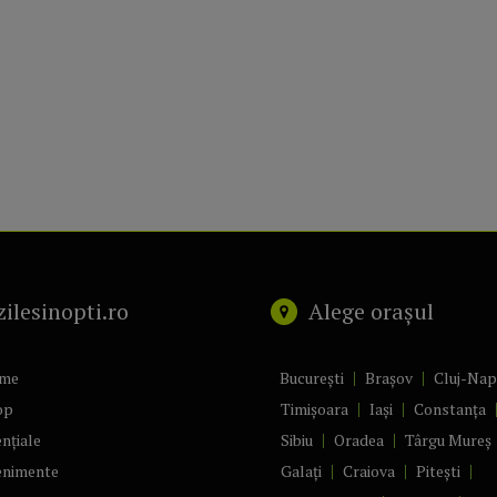
zilesinopti.ro
Alege orașul
me
București
Brașov
Cluj-Na
op
Timișoara
Iași
Constanța
nțiale
Sibiu
Oradea
Târgu Mureș
enimente
Galați
Craiova
Pitești