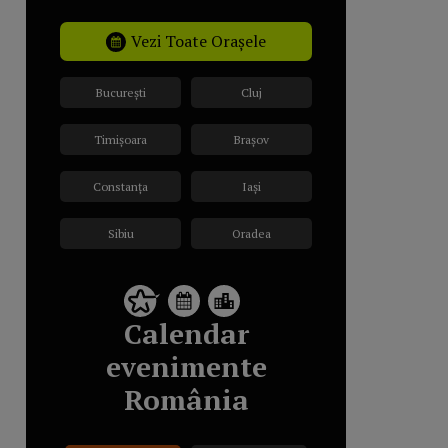
Vezi Toate Orașele
București
Cluj
Timișoara
Brașov
Constanța
Iași
Sibiu
Oradea
Calendar
evenimente
România