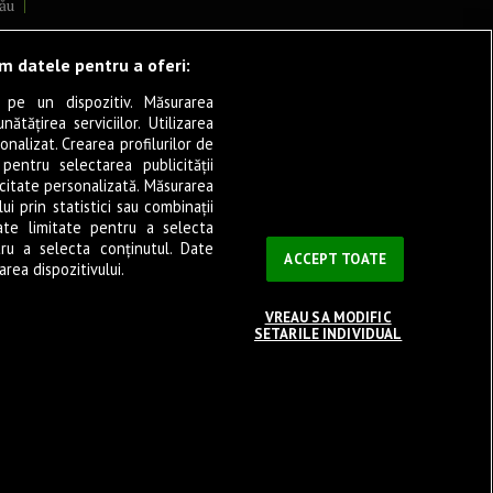
ău
lcea
ăm datele pentru a oferi:
 pe un dispozitiv. Măsurarea
tățirea serviciilor. Utilizarea
cșani
onalizat. Crearea profilurilor de
ia
 pentru selectarea publicității
icitate personalizată. Măsurarea
eșița
i prin statistici sau combinații
ate limitate pentru a selecta
tru a selecta conținutul. Date
ași
ACCEPT TOATE
rea dispozitivului.
VREAU SA MODIFIC
SETARILE INDIVIDUAL