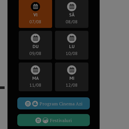
VI
SÂ
07/08
08/08
DU
LU
09/08
10/08
MA
MI
11/08
12/08
Program Cinema Azi
Festivaluri