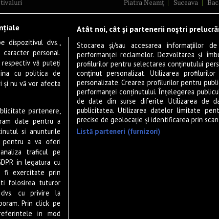
tivaluri
Piatra Neamț
Suceava
Bac
ncerte
Brăila
Ploiești
Râmnicu Vâ
nțiale
Atât noi, cât și partenerii noștri prelucr
ă & Cultură
Alba Iulia
Arad
Bistrița
 dispozitivul dvs.,
tru
Baia Mare
Satu Mare
Stocarea și/sau accesarea informațiilor de
u caracter personal.
performanței reclamelor. Dezvoltarea și îmbună
m
Sfântu Gheorghe
Deva
Fo
 respectiv vă puteți
profilurilor pentru selectarea conținutului pers
gram filme
Tulcea
Târgu Jiu
Alexandr
ina cu politica de
conținut personalizat. Utilizarea profilurilor
personalizate. Crearea profilurilor pentru publ
i și nu vă vor afecta
estyle
Botoșani
Buzău
Vaslui
R
performanței conținutului. Înțelegerea publiculu
veștiDeSucces
Târgoviște
de date din surse diferite. Utilizarea de d
publicitatea. Utilizarea datelor limitate pen
ublicitate partenere,
zică
Drobeta-Turnu Severin
Călăr
precise de geolocație și identificarea prin scana
ucram date pentru a
ete Live
Giurgiu
Slobozia
Slatina
Listă parteneri (furnizori)
nutul si anunturile
 & Drink
Miercurea-Ciuc
Zalău
., pentru a va oferi
analiza traficul pe
P-UP Stories
GDPR in legatura cu
ior
 fi exercitate prin
wsletter
ti folosirea tuturor
dvs. cu privire la
boram. Prin click pe
eferintele in mod