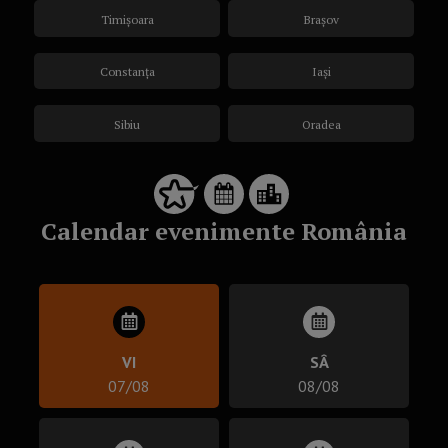
Timișoara
Brașov
Constanța
Iași
Sibiu
Oradea
Calendar evenimente România
VI
SÂ
07/08
08/08