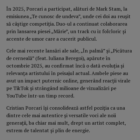
În 2025, Porcari a participat, alături de Mark Stam, la
emisiunea „Te cunosc de undeva”, unde cei doi au reușit
să câștige competiția. Duo-ul a continuat colaborarea
prin lansarea piesei „Mărie”, un track cu iz folcloric și
accente de umor care a cucerit publicul.
Cele mai recente lansări ale sale, „În palmă” și „Picătura
de cerneală” (feat. Iuliana Beregoi), apărute în
octombrie 2025, au confirmat încă o dată evoluția și
relevanța artistului în peisajul actual. Ambele piese au
avut un impact puternic online, generând reacții virale
pe TikTok și strângând milioane de vizualizări pe
YouTube într-un timp record.
Cristian Porcari își consolidează astfel poziția ca una
dintre cele mai autentice și versatile voci ale noii
generații, ba chiar mai mult, drept un artist complet,
extrem de talentat și plin de energie.