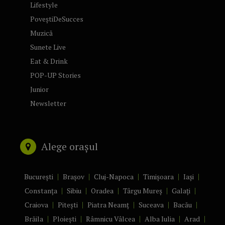
Lifestyle
PoveștiDeSucces
Muzică
Sunete Live
Eat & Drink
POP-UP Stories
Junior
Newsletter
Alege orașul
București
Brașov
Cluj-Napoca
Timișoara
Iași
Constanța
Sibiu
Oradea
Târgu Mureș
Galați
Craiova
Pitești
Piatra Neamț
Suceava
Bacău
Brăila
Ploiești
Râmnicu Vâlcea
Alba Iulia
Arad