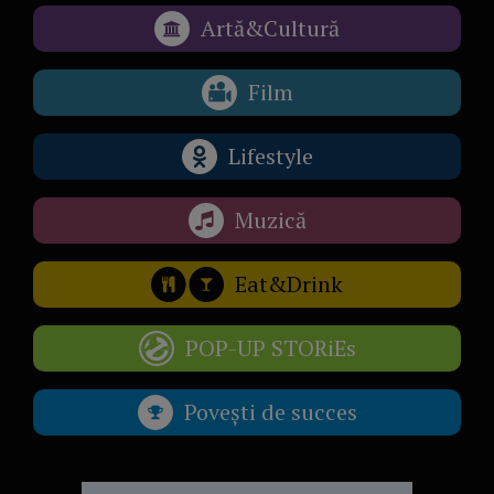
Artă&Cultură
Film
Lifestyle
Muzică
Eat&Drink
POP-UP STORiEs
Povești de succes