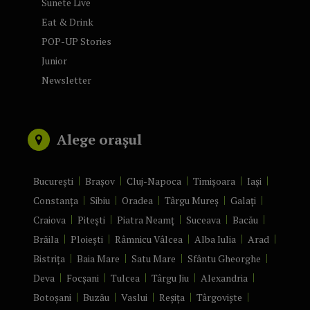
Sunete Live
Eat & Drink
POP-UP Stories
Junior
Newsletter
Alege orașul
București
Brașov
Cluj-Napoca
Timișoara
Iași
Constanța
Sibiu
Oradea
Târgu Mureș
Galați
Craiova
Pitești
Piatra Neamț
Suceava
Bacău
Brăila
Ploiești
Râmnicu Vâlcea
Alba Iulia
Arad
Bistrița
Baia Mare
Satu Mare
Sfântu Gheorghe
Deva
Focșani
Tulcea
Târgu Jiu
Alexandria
Botoșani
Buzău
Vaslui
Reșița
Târgoviște