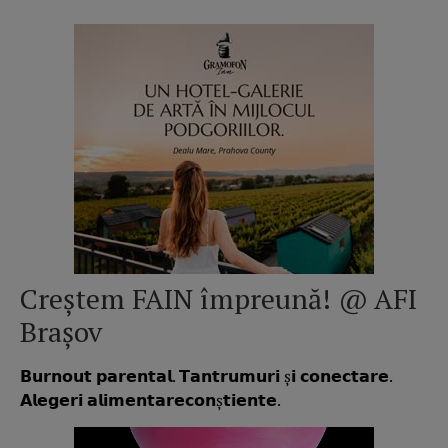
Creștem FAIN împreună! @ AFI
Brașov
𝗕𝘂𝗿𝗻𝗼𝘂𝘁 𝗽𝗮𝗿𝗲𝗻𝘁𝗮𝗹. 𝗧𝗮𝗻𝘁𝗿𝘂𝗺𝘂𝗿𝗶 ș𝗶 𝗰𝗼𝗻𝗲𝗰𝘁𝗮𝗿𝗲.
𝗔𝗹𝗲𝗴𝗲𝗿𝗶 𝗮𝗹𝗶𝗺𝗲𝗻𝘁𝗮𝗿𝗲𝗰𝗼𝗻ș𝘁𝗶𝗲𝗻𝘁𝗲.