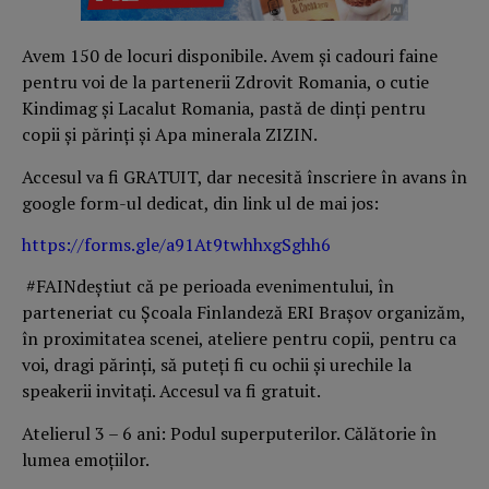
Avem 150 de locuri disponibile. Avem și cadouri faine
pentru voi de la partenerii Zdrovit Romania, o cutie
Kindimag și Lacalut Romania, pastă de dinți pentru
copii și părinți și Apa minerala ZIZIN.
Accesul va fi GRATUIT, dar necesită înscriere în avans în
google form-ul dedicat, din link ul de mai jos:
https://forms.gle/a91At9twhhxgSghh6
#FAINdeștiut că pe perioada evenimentului, în
parteneriat cu Școala Finlandeză ERI Brașov organizăm,
în proximitatea scenei, ateliere pentru copii, pentru ca
voi, dragi părinți, să puteți fi cu ochii și urechile la
speakerii invitați. Accesul va fi gratuit.
Atelierul 3 – 6 ani: Podul superputerilor. Călătorie în
lumea emoțiilor.