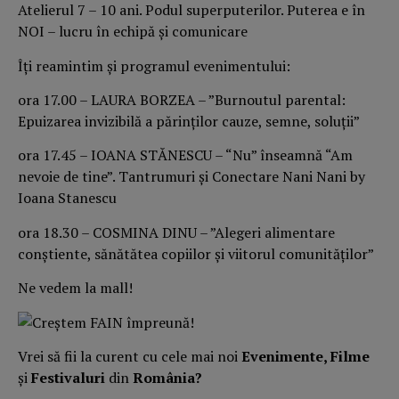
Atelierul 7 – 10 ani. Podul superputerilor. Puterea e în
NOI – lucru în echipă și comunicare
Îți reamintim și programul evenimentului:
ora 17.00 – LAURA BORZEA – ”Burnoutul parental:
Epuizarea invizibilă a părinților cauze, semne, soluții”
ora 17.45 – IOANA STĂNESCU – “Nu” înseamnă “Am
nevoie de tine”. Tantrumuri și Conectare Nani Nani by
Ioana Stanescu
ora 18.30 – COSMINA DINU – ”Alegeri alimentare
conștiente, sănătătea copiilor și viitorul comunităților”
Ne vedem la mall!
Vrei să fii la curent cu cele mai noi
Evenimente, Filme
și
Festivaluri
din
România?