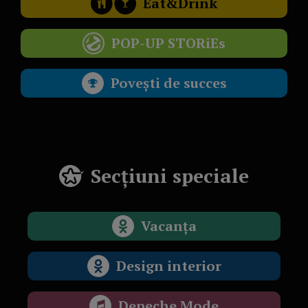
Eat&Drink
POP-UP STORiEs
Povești de succes
Secțiuni speciale
Vacanța
Design interior
Depeche Mode