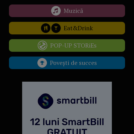
Muzică
Eat&Drink
POP-UP STORiEs
Povești de succes