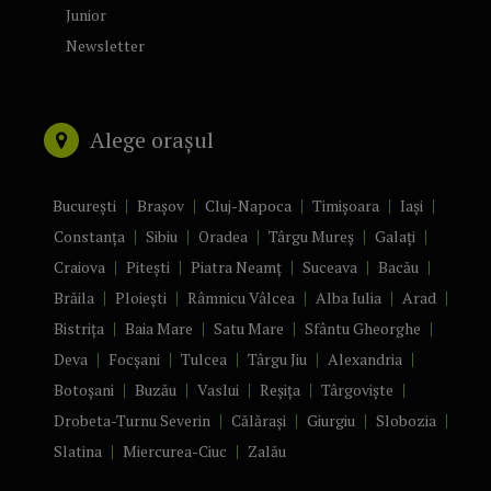
Junior
Newsletter
Alege orașul
București
Brașov
Cluj-Napoca
Timișoara
Iași
Constanța
Sibiu
Oradea
Târgu Mureș
Galați
Craiova
Pitești
Piatra Neamț
Suceava
Bacău
Brăila
Ploiești
Râmnicu Vâlcea
Alba Iulia
Arad
Bistrița
Baia Mare
Satu Mare
Sfântu Gheorghe
Deva
Focșani
Tulcea
Târgu Jiu
Alexandria
Botoșani
Buzău
Vaslui
Reșița
Târgoviște
Drobeta-Turnu Severin
Călărași
Giurgiu
Slobozia
Slatina
Miercurea-Ciuc
Zalău