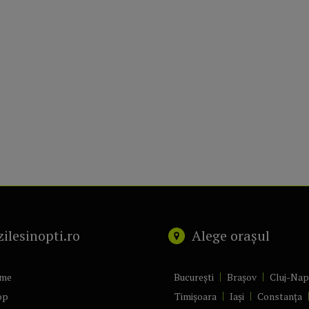
zilesinopti.ro
Alege orașul
me
București
Brașov
Cluj-Na
op
Timișoara
Iași
Constanța