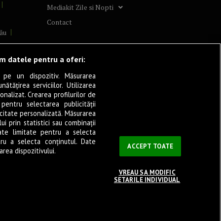
Mediakit Zile si Nopti
Contact
ău
lcea
ăm datele pentru a oferi:
 pe un dispozitiv. Măsurarea
tățirea serviciilor. Utilizarea
cșani
onalizat. Crearea profilurilor de
ia
 pentru selectarea publicității
icitate personalizată. Măsurarea
eșița
i prin statistici sau combinații
ate limitate pentru a selecta
tru a selecta conținutul. Date
ași
ACCEPT TOATE
rea dispozitivului.
VREAU SA MODIFIC
SETARILE INDIVIDUAL