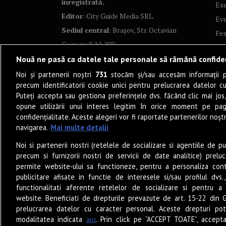
înregistrată.
Ese
Editor
: City Guide Media SRL.
Ev
Sediul central
: Brașov, Str. Octavian
Fes
Goga nr. 9, bl. 290
Co
Nouă ne pasă ca datele tale personale să rămână confide
Art
Noi și partenerii noștri
731
stocăm și/sau accesăm informații pe
Tea
precum identificatorii cookie unici pentru prelucrarea datelor c
Fil
Puteți accepta sau gestiona preferințele dvs. făcând clic mai jos,
Pro
opune utilizării unui interes legitim în orice moment pe pag
confidențialitate. Aceste alegeri vor fi raportate partenerilor noștr
Lif
navigarea.
Mai multe detalii
Po
Noi si partenerii nostri (retelele de socializare si agentiile de p
Mu
precum si furnizorii nostri de servicii de date analitice) prel
Sun
permite website-ului sa functioneze, pentru a personaliza conti
Eat
publicitare afisate in functie de interesele si/sau profilul dvs
functionalitati aferente retelelor de socializare si pentru a 
PO
website. Beneficiati de drepturile prevazute de art. 15-22 din 
Jun
prelucrarea datelor cu caracter personal. Aceste drepturi pot
Ne
modalitatea indicata
. Prin click pe “ACCEPT TOATE”, accepta
aici