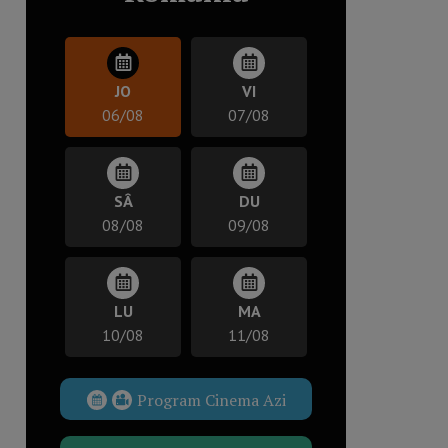
JO
VI
06/08
07/08
SÂ
DU
08/08
09/08
LU
MA
10/08
11/08
Program Cinema Azi