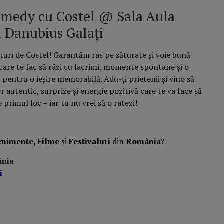
omedy cu Costel @ Sala Aula
 Danubius Galați
ături de Costel! Garantăm râs pe săturate și voie bună
care te fac să râzi cu lacrimi, momente spontane și o
 pentru o ieșire memorabilă. Adu-ți prietenii și vino să
 autentic, surprize și energie pozitivă care te va face să
e primul loc – iar tu nu vrei să o ratezi!
enimente, Filme
și
Festivaluri
din
România?
ânia
i