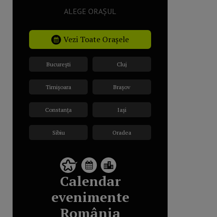
ALEGE ORAȘUL
Vezi Toate Orașele
București
Cluj
Timișoara
Brașov
Constanța
Iași
Sibiu
Oradea
Calendar
evenimente
România