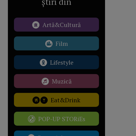
știri din
Artă&Cultură
Film
Lifestyle
Muzică
Eat&Drink
POP-UP STORiEs