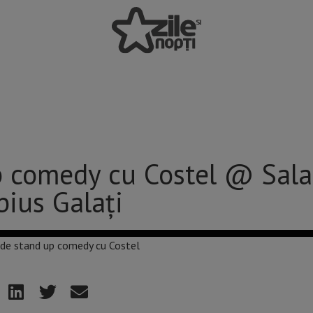
p comedy cu Costel @ Sal
ius Galați