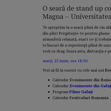
O seară de stand up c
Magna – Universitatea
Te așteptăm la o seară plină de râs al
din plin! Pregătește-te pentru glume 
atmosferă relaxată, exact ce-ți trebuie
te bucuri de o experiență plină de umor
revii cu drag. Seara asta, distracția e p
marți, 23 iunie, ora 18:30
Vrei să fii la curent cu cele mai noi
Ev
Calendar
Evenimente din Rom
Calendar
Evenimente din
Galaț
Program
Filme
Galați
Calendar
Festivaluri Romania