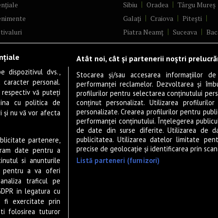
nțiale
Sibiu
Oradea
Târgu Mureș
enimente
Galați
Craiova
Pitești
tivaluri
Piatra Neamț
Suceava
Bac
ncerte
Brăila
Ploiești
Râmnicu Vâ
nțiale
Atât noi, cât și partenerii noștri prelucr
ă & Cultură
Alba Iulia
Arad
Bistrița
 dispozitivul dvs.,
tru
Baia Mare
Satu Mare
Stocarea și/sau accesarea informațiilor de
u caracter personal.
performanței reclamelor. Dezvoltarea și îmbună
m
Sfântu Gheorghe
Deva
Fo
 respectiv vă puteți
profilurilor pentru selectarea conținutului pers
gram filme
Tulcea
Târgu Jiu
Alexandr
ina cu politica de
conținut personalizat. Utilizarea profilurilor
personalizate. Crearea profilurilor pentru publ
i și nu vă vor afecta
estyle
Botoșani
Buzău
Vaslui
R
performanței conținutului. Înțelegerea publiculu
veștiDeSucces
Târgoviște
de date din surse diferite. Utilizarea de d
publicitatea. Utilizarea datelor limitate pen
ublicitate partenere,
zică
Drobeta-Turnu Severin
Călăr
precise de geolocație și identificarea prin scana
ucram date pentru a
ete Live
Giurgiu
Slobozia
Slatina
Listă parteneri (furnizori)
nutul si anunturile
 & Drink
Miercurea-Ciuc
Zalău
., pentru a va oferi
analiza traficul pe
P-UP Stories
GDPR in legatura cu
ior
 fi exercitate prin
wsletter
ti folosirea tuturor