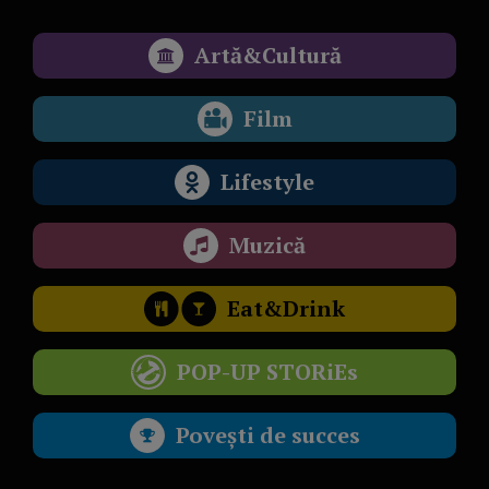
Artă&Cultură
Film
Lifestyle
Muzică
Eat&Drink
POP-UP STORiEs
Povești de succes