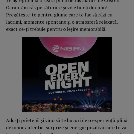
Te așteptăm la o seară plină de râs alături de Costel!
Garantăm râs pe săturate și voie bună din plin!
Pregătește-te pentru glume care te fac să râzi cu
lacrimi, momente spontane și o atmosferă relaxată,
exact ce-ți trebuie pentru o ieșire memorabilă.
Adu-ți prietenii și vino să te bucuri de o experiență plină
de umor autentic, surprize și energie pozitivă care te va