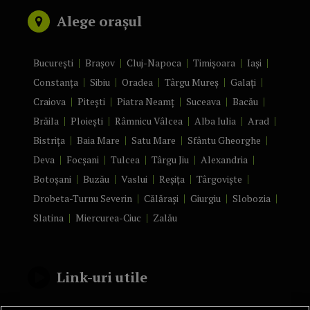
Alege orașul
București
Brașov
Cluj-Napoca
Timișoara
Iași
Constanța
Sibiu
Oradea
Târgu Mureș
Galați
Craiova
Pitești
Piatra Neamț
Suceava
Bacău
Brăila
Ploiești
Râmnicu Vâlcea
Alba Iulia
Arad
Bistrița
Baia Mare
Satu Mare
Sfântu Gheorghe
Deva
Focșani
Tulcea
Târgu Jiu
Alexandria
Botoșani
Buzău
Vaslui
Reșița
Târgoviște
Drobeta-Turnu Severin
Călărași
Giurgiu
Slobozia
Slatina
Miercurea-Ciuc
Zalău
Link-uri utile