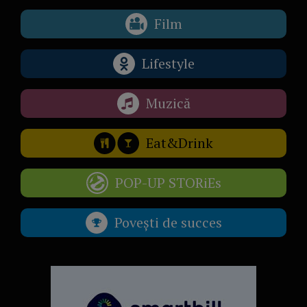
Film
Lifestyle
Muzică
Eat&Drink
POP-UP STORiEs
Povești de succes