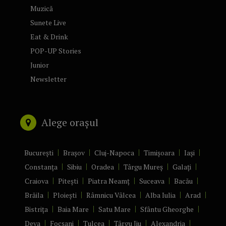
Muzică
Sunete Live
Eat & Drink
POP-UP Stories
Junior
Newsletter
Alege orașul
București
Brașov
Cluj-Napoca
Timișoara
Iași
Constanța
Sibiu
Oradea
Târgu Mureș
Galați
Craiova
Pitești
Piatra Neamț
Suceava
Bacău
Brăila
Ploiești
Râmnicu Vâlcea
Alba Iulia
Arad
Bistrița
Baia Mare
Satu Mare
Sfântu Gheorghe
Deva
Focșani
Tulcea
Târgu Jiu
Alexandria