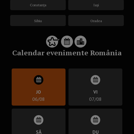
Constanța
Iași
Sibiu
Oradea
Calendar evenimente România
JO
VI
06/08
07/08
SÂ
DU