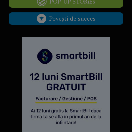
POP-UP STORiEs
Povești de succes