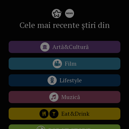
Cele mai recente știri din
Artă&Cultură
Film
Lifestyle
Muzică
Eat&Drink