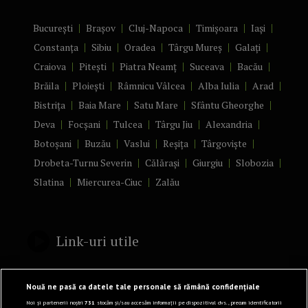
București
Brașov
Cluj-Napoca
Timișoara
Iași
Constanța
Sibiu
Oradea
Târgu Mureș
Galați
Craiova
Pitești
Piatra Neamț
Suceava
Bacău
Brăila
Ploiești
Râmnicu Vâlcea
Alba Iulia
Arad
Bistrița
Baia Mare
Satu Mare
Sfântu Gheorghe
Deva
Focșani
Tulcea
Târgu Jiu
Alexandria
Botoșani
Buzău
Vaslui
Reșița
Târgoviște
Drobeta-Turnu Severin
Călărași
Giurgiu
Slobozia
Slatina
Miercurea-Ciuc
Zalău
Link-uri utile
Politică de confidențialitate
Nouă ne pasă ca datele tale personale să rămână confidențiale
Termeni și Condiții
Noi și partenerii noștri
731
stocăm și/sau accesăm informații pe dispozitivul dvs., precum identificatorii