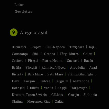
Junior
Newsletter
Alege orașul
București
Brașov
Cluj-Napoca
Timișoara
Iași
Constanța
Sibiu
Oradea
Târgu Mureș
Galați
Craiova
Pitești
Piatra Neamț
Suceava
Bacău
Brăila
Ploiești
Râmnicu Vâlcea
Alba Iulia
Arad
Bistrița
Baia Mare
Satu Mare
Sfântu Gheorghe
Deva
Focșani
Tulcea
Târgu Jiu
Alexandria
Botoșani
Buzău
Vaslui
Reșița
Târgoviște
Drobeta-Turnu Severin
Călărași
Giurgiu
Slobozia
Slatina
Miercurea-Ciuc
Zalău