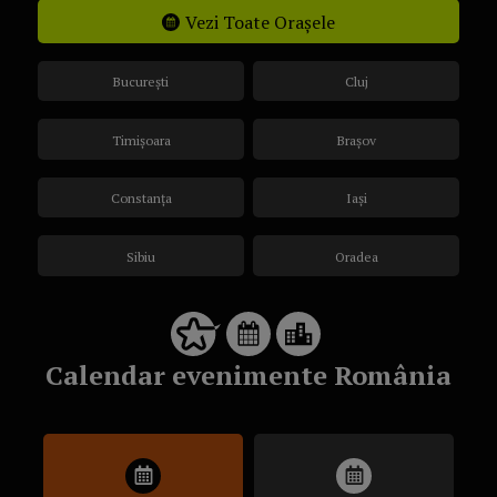
Vezi Toate Orașele
București
Cluj
Timișoara
Brașov
Constanța
Iași
Sibiu
Oradea
Calendar evenimente România