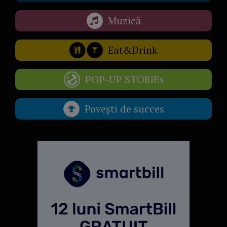
Muzică
Eat&Drink
POP-UP STORiEs
Povești de succes