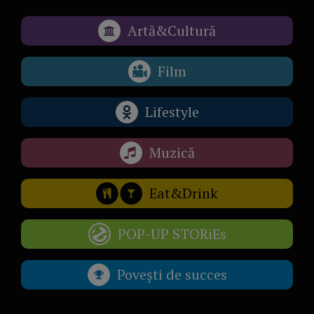
Artă&Cultură
Film
Lifestyle
Muzică
Eat&Drink
POP-UP STORiEs
Povești de succes