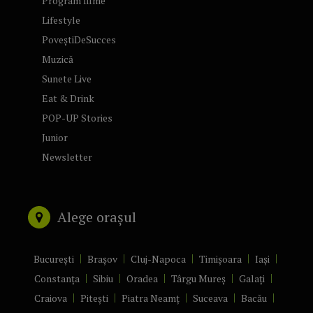
Program filme
Lifestyle
PoveștiDeSucces
Muzică
Sunete Live
Eat & Drink
POP-UP Stories
Junior
Newsletter
Alege orașul
București
Brașov
Cluj-Napoca
Timișoara
Iași
Constanța
Sibiu
Oradea
Târgu Mureș
Galați
Craiova
Pitești
Piatra Neamț
Suceava
Bacău