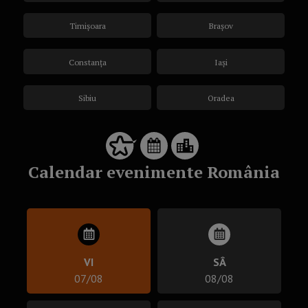
Timișoara
Brașov
Constanța
Iași
Sibiu
Oradea
Calendar evenimente România
VI
SÂ
07/08
08/08