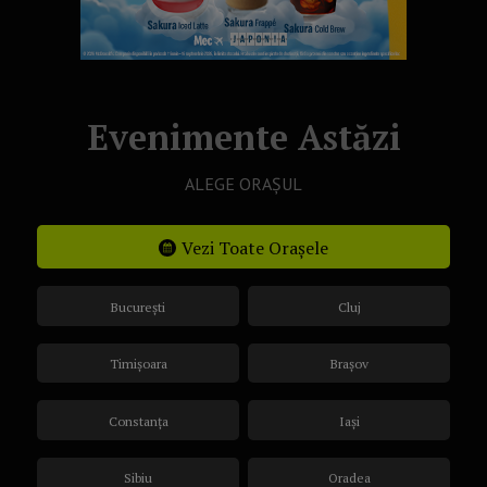
Evenimente Astăzi
ALEGE ORAȘUL
Vezi Toate Orașele
București
Cluj
Timișoara
Brașov
Constanța
Iași
Sibiu
Oradea