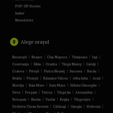
POP-UP Stories
Junior
Newsletter
Alege orașul
București
Brașov
Cluj-Napoca
Timișoara
Iași
Constanța
Sibiu
Oradea
Târgu Mureș
Galați
Craiova
Pitești
Piatra Neamț
Suceava
Bacău
Brăila
Ploiești
Râmnicu Vâlcea
Alba Iulia
Arad
Bistrița
Baia Mare
Satu Mare
Sfântu Gheorghe
Deva
Focșani
Tulcea
Târgu Jiu
Alexandria
Botoșani
Buzău
Vaslui
Reșița
Târgoviște
Drobeta-Turnu Severin
Călărași
Giurgiu
Slobozia