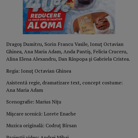
Dragoș Dumitru, Sorin Francu Vasile, Ionuț Octavian
Ghinea, Ana Maria Adam, Anda Pantiș, Felicia Cruceru,
Alina Elena Alexandru, Dan Răspopa și Gabriela Cristea.
Regia: Ionuț Octavian Ghinea
Asistentă regie, dramatizare text, concept costume:
Ana Maria Adam
Scenografie: Marius Nițu
Mișcare scenică: Lorete Enache
Muzica originală: Codruț Bîrsan
Proiecții video: Andrei Mihai