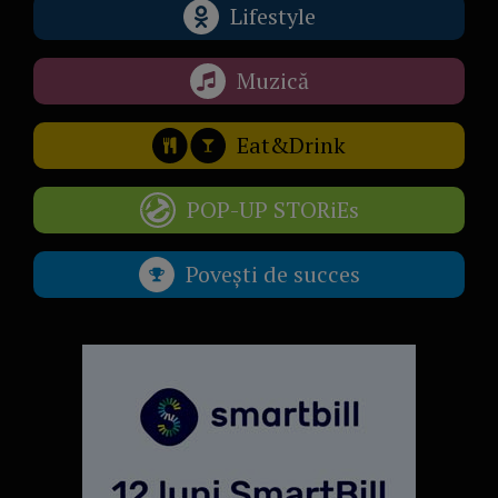
Lifestyle
Muzică
Eat&Drink
POP-UP STORiEs
Povești de succes