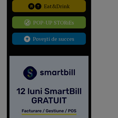
Eat&Drink
POP-UP STORiEs
Povești de succes