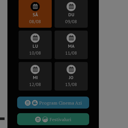
SÂ
DU
08/08
09/08
LU
MA
10/08
11/08
MI
JO
12/08
13/08
Program Cinema Azi
Festivaluri