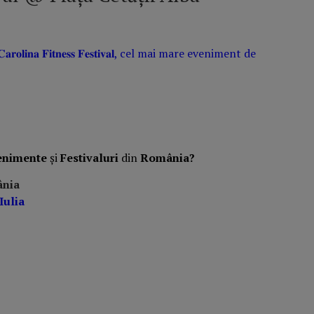
 la 𝐂𝐚𝐫𝐨𝐥𝐢𝐧𝐚 𝐅𝐢𝐭𝐧𝐞𝐬𝐬 𝐅𝐞𝐬𝐭𝐢𝐯𝐚𝐥, cel mai mare eveniment de
enimente
și
Festivaluri
din
România?
ânia
Iulia