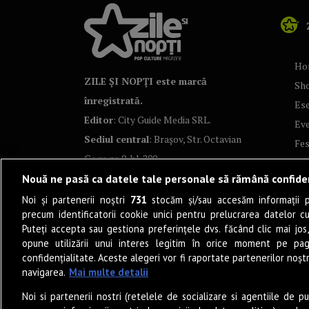
Ho
ZILE ȘI NOPȚI este marcă
Sh
înregistrată.
Ese
Editor
: City Guide Media SRL.
Ev
Sediul central
: Brașov, Str. Octavian
Fes
Goga nr. 9, bl. 290
Co
Nouă ne pasă ca datele tale personale să rămână confide
Art
Noi și partenerii noștri
731
stocăm și/sau accesăm informații pe
Tea
precum identificatorii cookie unici pentru prelucrarea datelor c
Fil
Puteți accepta sau gestiona preferințele dvs. făcând clic mai jos,
Pro
opune utilizării unui interes legitim în orice moment pe pag
confidențialitate. Aceste alegeri vor fi raportate partenerilor noștr
Lif
navigarea.
Mai multe detalii
Po
Noi si partenerii nostri (retelele de socializare si agentiile de p
Mu