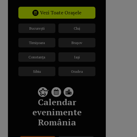
Vezi Toate Orașele
București
Cluj
Timișoara
Brașov
Constanța
Iași
Sibiu
Oradea
Calendar
evenimente
România