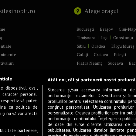
zilesinopti.ro
Alege orașul
me
București
Brașov
Cluj-Na
op
Timișoara
Iași
Constanța
nțiale
Sibiu
Oradea
Târgu Mureș
enimente
Galați
Craiova
Pitești
tivaluri
Piatra Neamț
Suceava
Bac
ncerte
Brăila
Ploiești
Râmnicu Vâ
nțiale
Atât noi, cât și partenerii noștri prelucr
ă & Cultură
Alba Iulia
Arad
Bistrița
 dispozitivul dvs.,
tru
Baia Mare
Satu Mare
Stocarea și/sau accesarea informațiilor de
u caracter personal.
performanței reclamelor. Dezvoltarea și îmbună
m
Sfântu Gheorghe
Deva
Fo
 respectiv vă puteți
profilurilor pentru selectarea conținutului pers
gram filme
Tulcea
Târgu Jiu
Alexandr
ina cu politica de
conținut personalizat. Utilizarea profilurilor
personalizate. Crearea profilurilor pentru publ
i și nu vă vor afecta
estyle
Botoșani
Buzău
Vaslui
R
performanței conținutului. Înțelegerea publiculu
veștiDeSucces
Târgoviște
de date din surse diferite. Utilizarea de d
publicitatea. Utilizarea datelor limitate pen
ublicitate partenere,
zică
Drobeta-Turnu Severin
Călăr
precise de geolocație și identificarea prin scana