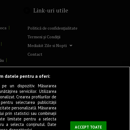
Link-uri utile
poca
Politică de confidențialitate
Termeni și Condiții
Mediakit Zile si Nopti
Contact
ău
lcea
ăm datele pentru a oferi:
 pe un dispozitiv. Măsurarea
tățirea serviciilor. Utilizarea
cșani
onalizat. Crearea profilurilor de
ia
 pentru selectarea publicității
icitate personalizată. Măsurarea
eșița
i prin statistici sau combinații
ate limitate pentru a selecta
tru a selecta conținutul. Date
ași
ACCEPT TOATE
rea dispozitivului.