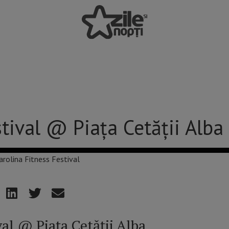
stival @ Piața Cetății Alba
val @ Piața Cetății Alba