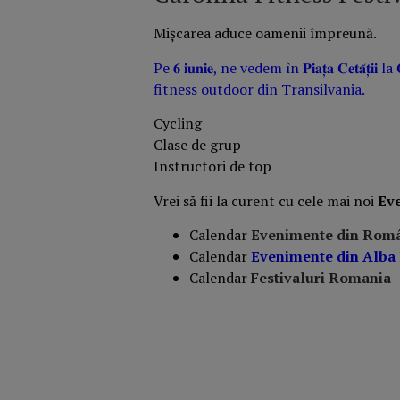
Mișcarea aduce oamenii împreună.
Pe 𝟔 𝐢𝐮𝐧𝐢𝐞, ne vedem în 𝐏𝐢𝐚𝐭̦𝐚 𝐂𝐞𝐭𝐚̆𝐭̦𝐢𝐢
fitness outdoor din Transilvania.
Cycling
Clase de grup
Instructori de top
Vrei să fii la curent cu cele mai noi
Ev
Calendar
Evenimente din Rom
Calendar
Evenimente din Alba
Calendar
Festivaluri Romania