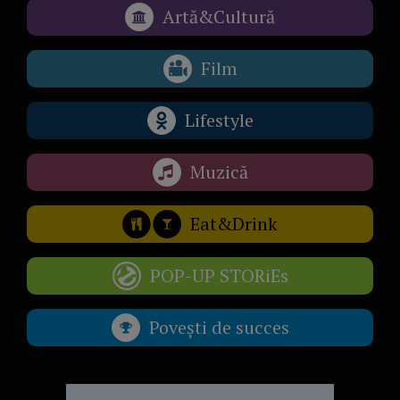
Artă&Cultură
Film
Lifestyle
Muzică
Eat&Drink
POP-UP STORiEs
Povești de succes