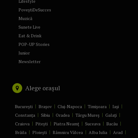
Lifestyle
PoveștiDeSucces
Muzică
Sunete Live
Eat & Drink
POP-UP Stories
Junior
Newsletter
Alege orașul
București
Brașov
Cluj-Napoca
Timișoara
Iași
Constanța
Sibiu
Oradea
Târgu Mureș
Galați
Craiova
Pitești
Piatra Neamț
Suceava
Bacău
Brăila
Ploiești
Râmnicu Vâlcea
Alba Iulia
Arad