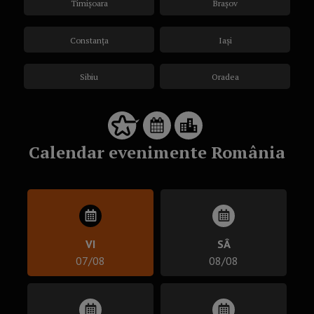
Timișoara
Brașov
Constanța
Iași
Sibiu
Oradea
Calendar evenimente România
VI
SÂ
07/08
08/08