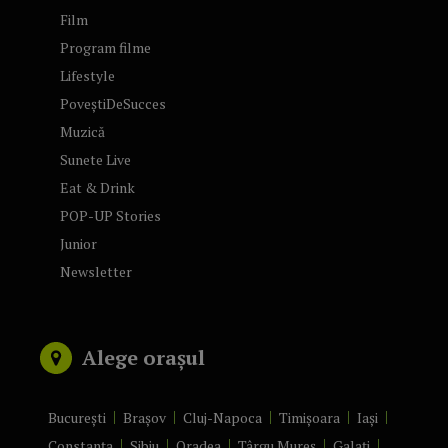
Film
Program filme
Lifestyle
PoveștiDeSucces
Muzică
Sunete Live
Eat & Drink
POP-UP Stories
Junior
Newsletter
Alege orașul
București
Brașov
Cluj-Napoca
Timișoara
Iași
Constanța
Sibiu
Oradea
Târgu Mureș
Galați