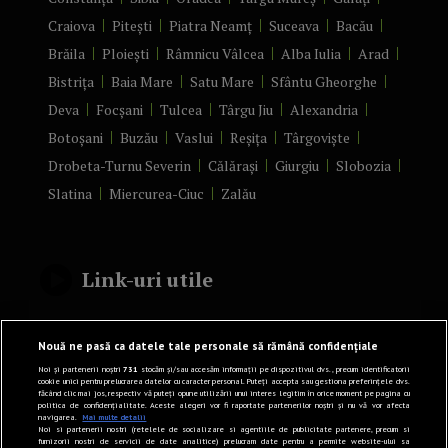
Craiova
Pitești
Piatra Neamț
Suceava
Bacău
Brăila
Ploiești
Râmnicu Vâlcea
Alba Iulia
Arad
Bistrița
Baia Mare
Satu Mare
Sfântu Gheorghe
Deva
Focșani
Tulcea
Târgu Jiu
Alexandria
Botoșani
Buzău
Vaslui
Reșița
Târgoviște
Drobeta-Turnu Severin
Călărași
Giurgiu
Slobozia
Slatina
Miercurea-Ciuc
Zalău
Link-uri utile
Politică de confidențialitate
Nouă ne pasă ca datele tale personale să rămână confidențiale
Termeni și Condiții
Noi și partenerii noștri
731
stocăm și/sau accesăm informații pe dispozitivul dvs., precum identificatorii
cookie unici pentru prelucrarea datelor cu caracter personal. Puteți accepta sau gestiona preferințele dvs.
făcând clic mai jos, respectiv vă puteți opune utilizării unui interes legitim în orice moment pe pagina cu
Mediakit Zile si Nopti
politica de confidențialitate. Aceste alegeri vor fi raportate partenerilor noștri și nu vă vor afecta
navigarea.
Mai multe detalii
Contact
Noi si partenerii nostri (retelele de socializare si agentiile de publicitate partenere, precum si
furnizorii nostri de servicii de date analitice) prelucram date pentru a permite website-ului sa