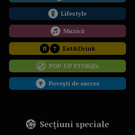
Lifestyle
Muzică
Eat&Drink
POP-UP STORiEs
Povești de succes
Secțiuni speciale