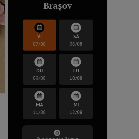
Brașov
VI
SÂ
07/08
08/08
DU
LU
09/08
10/08
MA
MI
11/08
12/08
Evenimente Brașov