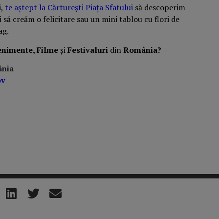
i,
te aștept la Cărturești Piața Sfatului
să descoperim
să creăm o felicitare sau un mini tablou cu flori de
ag.
enimente, Filme
și
Festivaluri
din
România?
ânia
ov