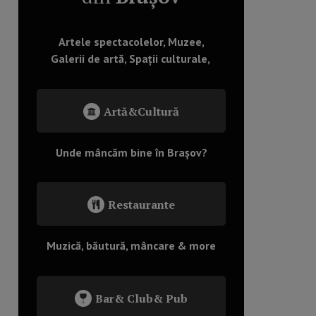
Artele spectacolelor, Muzee,
Galerii de artă, Spații culturale,
Artă&Cultură
Unde mâncăm bine în Brașov?
Restaurante
Muzică, băutură, mâncare & more
Bar& Club& Pub