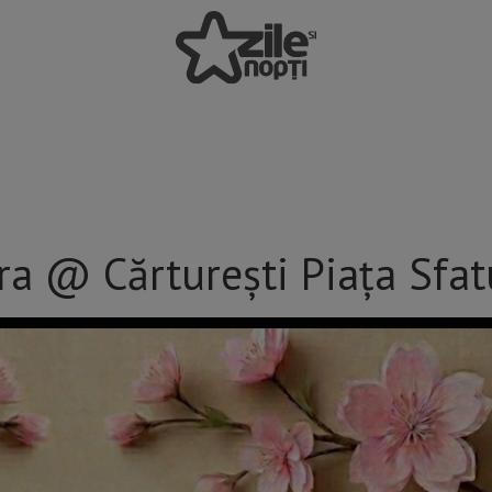
ura @ Cărturești Piața Sfat