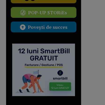
POP-UP STORiEs
Povești de succes