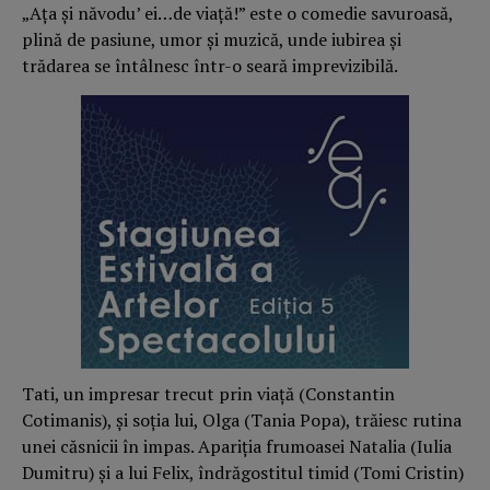
„Ața și năvodu’ ei…de viață!” este o comedie savuroasă,
plină de pasiune, umor și muzică, unde iubirea și
trădarea se întâlnesc într-o seară imprevizibilă.
Tati, un impresar trecut prin viață (Constantin
Cotimanis), și soția lui, Olga (Tania Popa), trăiesc rutina
unei căsnicii în impas. Apariția frumoasei Natalia (Iulia
Dumitru) și a lui Felix, îndrăgostitul timid (Tomi Cristin)