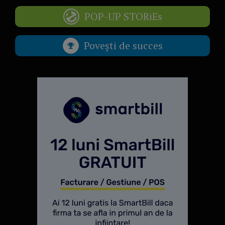
POP-UP STORiEs
Povești de succes