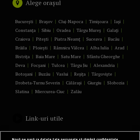
Alege orașul
București
Brașov
Cluj-Napoca
Timișoara
Iași
Constanța
Sibiu
Oradea
Târgu Mureș
Galați
Craiova
Pitești
Piatra Neamț
Suceava
Bacău
Brăila
Ploiești
Râmnicu Vâlcea
Alba Iulia
Arad
Bistrița
Baia Mare
Satu Mare
Sfântu Gheorghe
Deva
Focșani
Tulcea
Târgu Jiu
Alexandria
Botoșani
Buzău
Vaslui
Reșița
Târgoviște
Drobeta-Turnu Severin
Călărași
Giurgiu
Slobozia
Slatina
Miercurea-Ciuc
Zalău
Link-uri utile
Politică de confidențialitate
Nouă ne pasă ca datele tale personale să rămână confidențiale