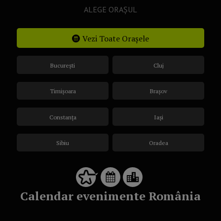
ALEGE ORAȘUL
Vezi Toate Orașele
București
Cluj
Timișoara
Brașov
Constanța
Iași
Sibiu
Oradea
Calendar evenimente România