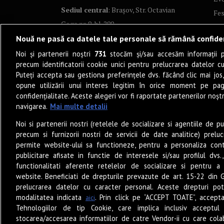
Sediul central
: Brașov, Str. Octavian
Fes
Goga nr. 9, bl. 290
Co
Nouă ne pasă ca datele tale personale să rămână confide
Art
Noi și partenerii noștri
731
stocăm și/sau accesăm informații pe
Tea
precum identificatorii cookie unici pentru prelucrarea datelor c
Fil
Puteți accepta sau gestiona preferințele dvs. făcând clic mai jos,
Pro
opune utilizării unui interes legitim în orice moment pe pag
confidențialitate. Aceste alegeri vor fi raportate partenerilor noștr
Lif
navigarea.
Mai multe detalii
Po
Noi si partenerii nostri (retelele de socializare si agentiile de p
Mu
precum si furnizorii nostri de servicii de date analitice) prel
Sun
permite website-ului sa functioneze, pentru a personaliza conti
Eat
publicitare afisate in functie de interesele si/sau profilul dvs
functionalitati aferente retelelor de socializare si pentru a 
PO
website. Beneficiati de drepturile prevazute de art. 15-22 din 
Jun
prelucrarea datelor cu caracter personal. Aceste drepturi pot
Ne
modalitatea indicata
. Prin click pe “ACCEPT TOATE”, accepta
aici
Tehnologiilor de tip Cookie, care implica inclusiv acceptul 
stocarea/accesarea informatiilor de catre Vendor-ii cu care cola