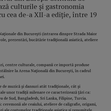
ză culturile și gastronomia
cu cea de-a XII-a ediție, între 19
.
Naționale din București (intrarea dinspre Strada Maior
ole, prezentări, bucătărie tradițională asiatică, ateliere
ri, centre culturale, companii ce importă produse
 întâlnire la Arena Națională din București, în cadrul
ei.
de muzică și dansuri atât tradiționale, cât și
le unor tradiții milenare ce caracterizează țări ca:
a de Sud, Bangladesh, Sri Lanka, Filipine, Turcia.
ceremonii ale ceaiului, ateliere de caligrafie, origami,
ri ale costumelor tradiționale asiatice și renumitele