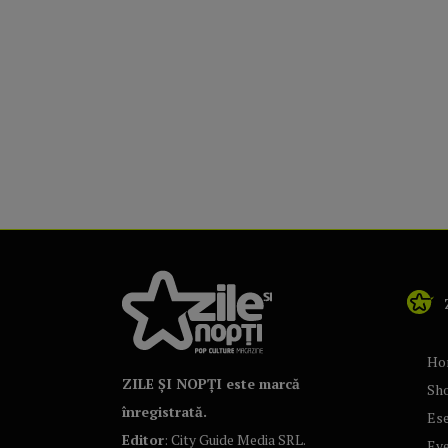
Ho
ZILE ȘI NOPȚI este marcă
Sh
înregistrată.
Ese
Editor
: City Guide Media SRL.
Ev