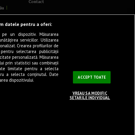
Contact
ău
lcea
ăm datele pentru a oferi:
 pe un dispozitiv. Măsurarea
tățirea serviciilor. Utilizarea
cșani
onalizat. Crearea profilurilor de
ia
 pentru selectarea publicității
icitate personalizată. Măsurarea
eșița
i prin statistici sau combinații
ate limitate pentru a selecta
tru a selecta conținutul. Date
ași
ACCEPT TOATE
rea dispozitivului.
VREAU SA MODIFIC
SETARILE INDIVIDUAL