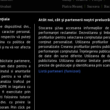
tivaluri
Piatra Neamț
Suceava
Bac
ncerte
Brăila
Ploiești
Râmnicu Vâ
nțiale
Atât noi, cât și partenerii noștri prelucr
ă & Cultură
Alba Iulia
Arad
Bistrița
 dispozitivul dvs.,
tru
Baia Mare
Satu Mare
Stocarea și/sau accesarea informațiilor de
u caracter personal.
performanței reclamelor. Dezvoltarea și îmbună
m
Sfântu Gheorghe
Deva
Fo
 respectiv vă puteți
profilurilor pentru selectarea conținutului pers
gram filme
Tulcea
Târgu Jiu
Alexandr
ina cu politica de
conținut personalizat. Utilizarea profilurilor
personalizate. Crearea profilurilor pentru publ
i și nu vă vor afecta
estyle
Botoșani
Buzău
Vaslui
R
performanței conținutului. Înțelegerea publiculu
veștiDeSucces
Târgoviște
de date din surse diferite. Utilizarea de d
publicitatea. Utilizarea datelor limitate pen
ublicitate partenere,
zică
Drobeta-Turnu Severin
Călăr
precise de geolocație și identificarea prin scana
ucram date pentru a
ete Live
Giurgiu
Slobozia
Slatina
Listă parteneri (furnizori)
nutul si anunturile
 & Drink
Miercurea-Ciuc
Zalău
., pentru a va oferi
analiza traficul pe
P-UP Stories
GDPR in legatura cu
ior
 fi exercitate prin
wsletter
ti folosirea tuturor
dvs. cu privire la
boram. Prin click pe