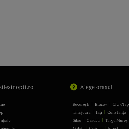
zilesinopti.ro
Alege orașul
me
București
Brașov
Cluj-Na
op
Timișoara
Iași
Constanța
nțiale
Sibiu
Oradea
Târgu Mureș
enimente
Galați
Craiova
Pitești