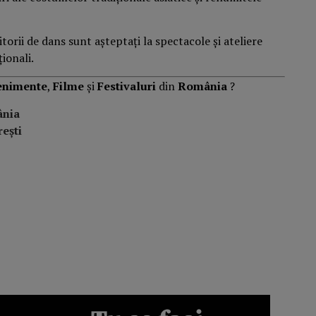
torii de dans sunt așteptați la spectacole și ateliere
ionali.
enimente
,
Filme
și
Festivaluri
din
România
?
ânia
ești