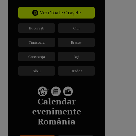
Vezi Toate Orașele
București
Cluj
Timișoara
Brașov
Constanța
Iași
Sibiu
Oradea
Calendar
evenimente
România