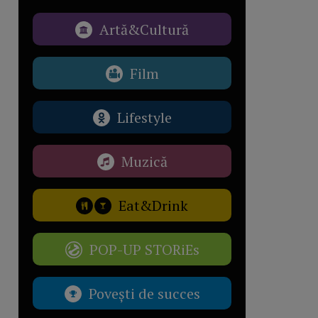
Artă&Cultură
Film
Lifestyle
Muzică
Eat&Drink
POP-UP STORiEs
Povești de succes